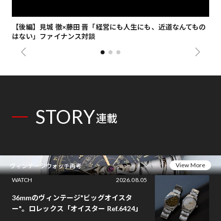
【後編】見城 徹×藤田 晋「経営にも人生にも、近道なんてもの
【
はない」ファイナンス対談
総
STORY
連載
View More
ヴィンテージウォッチ再考
WATCH
2026.08.05
36mmのヴィンテージ"ビッグオイスタ
ー"。ロレックス「オイスター Ref.6424」