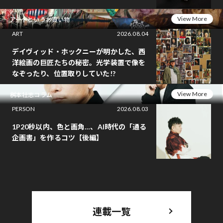
View More
アートというお買い物
ART
2026.08.04
デイヴィッド・ホックニーが明かした、西
洋絵画の巨匠たちの秘密。光学装置で像を
なぞったり、位置取りしていた!?
View More
桝本壮志コラム
PERSON
2026.08.03
1P20秒以内、色と画角…、AI時代の「通る
企画書」を作るコツ【後編】
連載一覧