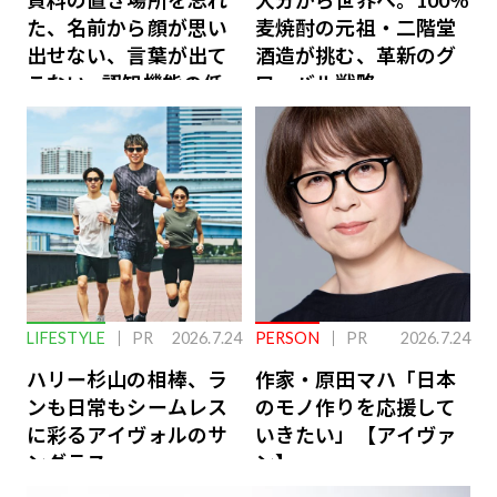
資料の置き場所を忘れ
大分から世界へ。100％
た、名前から顔が思い
麦焼酎の元祖・二階堂
出せない、言葉が出て
酒造が挑む、革新のグ
こない…認知機能の低
ローバル戦略
下を救う、脳のインナ
ーケアとは
LIFESTYLE
PR
2026.7.24
PERSON
PR
2026.7.24
ハリー杉山の相棒、ラ
作家・原田マハ「日本
ンも日常もシームレス
のモノ作りを応援して
に彩るアイヴォルのサ
いきたい」【アイヴァ
ングラス
ン】