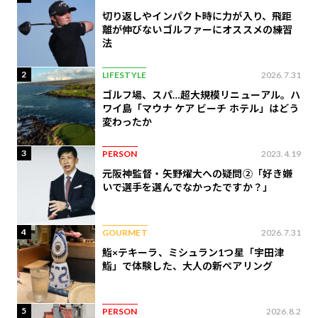
切り返しやインパクト時に力が入り、飛距
離が伸びないゴルファーにオススメの練習
法
2
LIFESTYLE
2026.7.31
ゴルフ場、スパ…超大規模リニューアル。ハ
ワイ島「マウナ ケア ビーチ ホテル」はどう
変わったか
3
PERSON
2023.4.19
元阪神監督・矢野燿大への疑問②「好き嫌
いで選手を選んでなかったですか？」
4
GOURMET
2026.7.31
鮨×テキーラ、ミシュラン1つ星「宇田津
鮨」で体験した、大人の新ペアリング
5
PERSON
2026.8.2