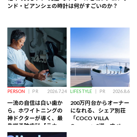
ンド・ビアンシェの時計は何がすごいのか？
PERSON
PR
2026.7.24
LIFESTYLE
PR
2026.8.6
一流の自信は白い歯か
200万円台からオーナー
ら。ホワイトニングの
になれる、シェア別荘
神ドクターが導く、最
「COCO VILLA
先端予防歯科【ラウン
Owners」3選。すべて
ジ会員特典あり】
が絶景、収益も得られ