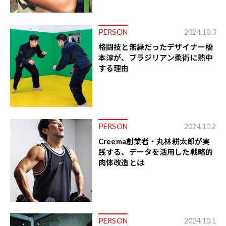
PERSON
2024.10.3
格闘技と無縁だったデザイナー橋
本淳が、ブラジリアン柔術に熱中
する理由
PERSON
2024.10.2
Creema創業者・丸林耕太郎が実
践する、データを活用した戦略的
肉体改造とは
PERSON
2024.10.1