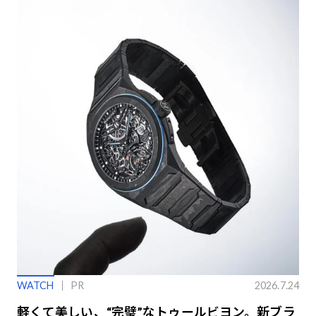
WATCH
PR
2026.7.24
軽くて美しい、“完璧”なトゥールビヨン。新ブラ