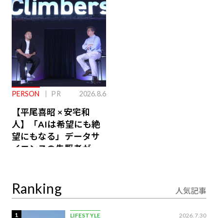
るその仕組みとは
PERSON
PR
2026.8.6
【平尾喜昭 × 安宅和
人】「AIは希望にも絶
望にもなる」データサ
イエンスの先駆者が語
り合うAI時代の意思決
定
Ranking
人気記事
1
LIFESTYLE
2026.7.30