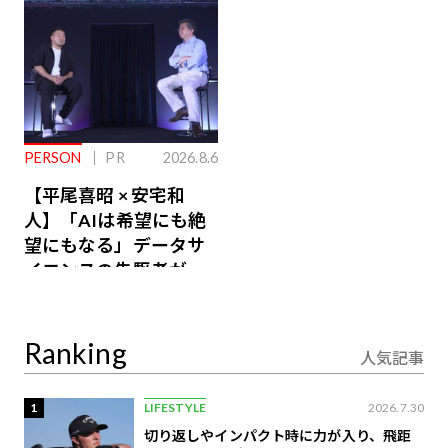
PERSON
PR
2026.8.6
【平尾喜昭 × 安宅和
人】「AIは希望にも絶
望にもなる」データサ
イエンスの先駆者が語
り合うAI時代の意思決
定
Ranking
人気記事
1
LIFESTYLE
2026.7.30
切り返しやインパクト時に力が入り、飛距