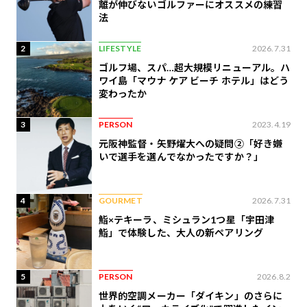
離が伸びないゴルファーにオススメの練習
法
2
LIFESTYLE
2026.7.31
ゴルフ場、スパ…超大規模リニューアル。ハ
ワイ島「マウナ ケア ビーチ ホテル」はどう
変わったか
3
PERSON
2023.4.19
元阪神監督・矢野燿大への疑問②「好き嫌
いで選手を選んでなかったですか？」
4
GOURMET
2026.7.31
鮨×テキーラ、ミシュラン1つ星「宇田津
鮨」で体験した、大人の新ペアリング
5
PERSON
2026.8.2
世界的空調メーカー「ダイキン」のさらに