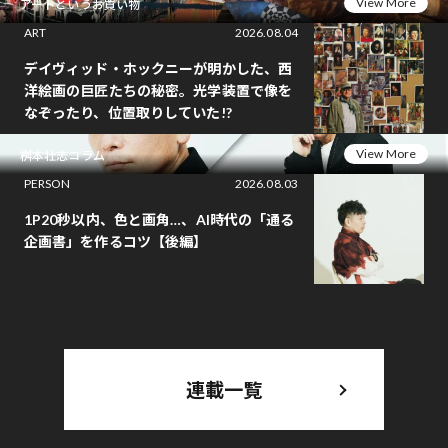
View More
アートというお買い物
ART
2026.08.04
デイヴィッド・ホックニーが明かした、西
洋絵画の巨匠たちの秘密。光学装置で像を
なぞったり、位置取りしていた!?
View More
桝本壮志コラム
PERSON
2026.08.03
1P20秒以内、色と画角…、AI時代の「通る
企画書」を作るコツ【後編】
連載一覧