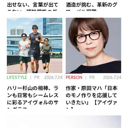
出せない、言葉が出て
酒造が挑む、革新のグ
こない…認知機能の低
ローバル戦略
下を救う、脳のインナ
ーケアとは
LIFESTYLE
PR
2026.7.24
PERSON
PR
2026.7.24
ハリー杉山の相棒、ラ
作家・原田マハ「日本
ンも日常もシームレス
のモノ作りを応援して
に彩るアイヴォルのサ
いきたい」【アイヴァ
ングラス
ン】