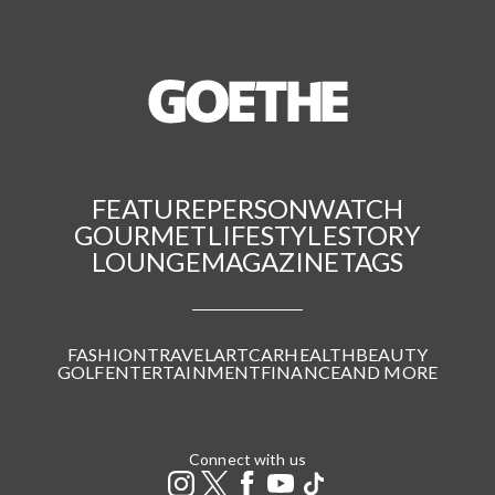
FEATURE
PERSON
WATCH
GOURMET
LIFESTYLE
STORY
LOUNGE
MAGAZINE
TAGS
FASHION
TRAVEL
ART
CAR
HEALTH
BEAUTY
GOLF
ENTERTAINMENT
FINANCE
AND MORE
Connect with us