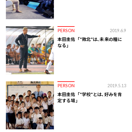
PERSON
2019.6.9
本田圭佑「"敗北"は､未来の糧に
なる｣
PERSON
2019.5.13
本田圭佑「"学校"とは､好みを肯
定する場｣