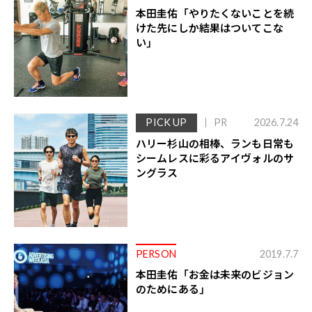
本田圭佑「やりたくないことを続
けた先にしか結果はついてこな
い｣
PICK UP
PR
2026.7.24
ハリー杉山の相棒、ランも日常も
シームレスに彩るアイヴォルのサ
ングラス
PERSON
2019.7.7
本田圭佑「お金は未来のビジョン
のためにある｣