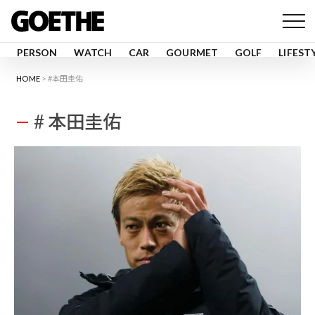
PERSON
WATCH
CAR
GOURMET
GOLF
LIFEST
HOME
#本田圭佑
# 本田圭佑