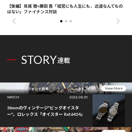
【後編】見城 徹×藤田 晋「経営にも人生にも、近道なんてもの
【
はない」ファイナンス対談
総
STORY
連載
View More
ヴィンテージウォッチ再考
WATCH
2026.08.05
36mmのヴィンテージ"ビッグオイスタ
ー"。ロレックス「オイスター Ref.6424」