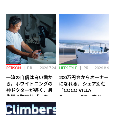
PERSON
PR
2026.7.24
LIFESTYLE
PR
2026.8.6
一流の自信は白い歯か
200万円台からオーナー
ら。ホワイトニングの
になれる、シェア別荘
神ドクターが導く、最
「COCO VILLA
先端予防歯科【ラウン
Owners」3選。すべて
ジ会員特典あり】
が絶景、収益も得られ
るその仕組みとは