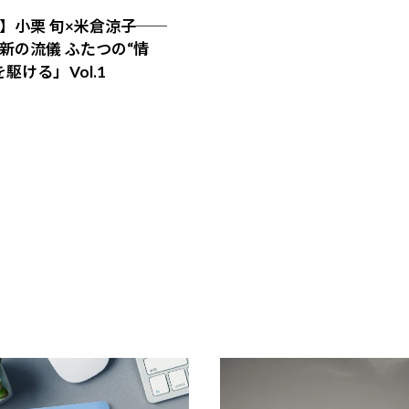
】小栗 旬×米倉涼子──
新の流儀 ふたつの“情
駆ける」Vol.1