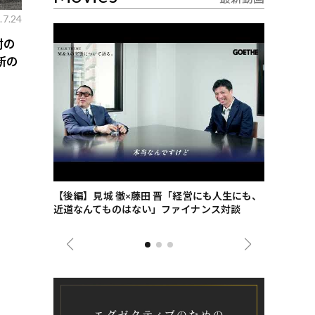
.7.24
酎の
新の
ごした、海最
【後編】見城 徹×藤田 晋「経営にも人生にも、
【ゲーテ9
近道なんてものはない」ファイナンス対談
ンタビュー
ジネス戦略