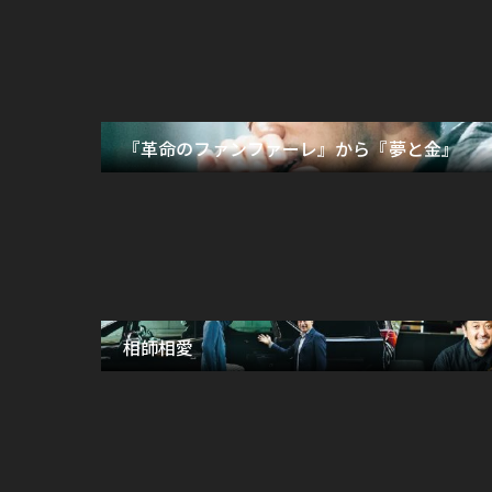
『革命のファンファーレ』から『夢と金』
相師相愛