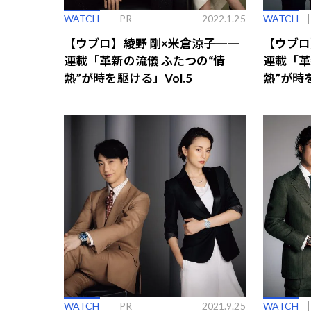
WATCH
PR
2022.1.25
WATCH
【ウブロ】綾野 剛×米倉涼子──
【ウブロ
連載「革新の流儀 ふたつの“情
連載「革
熱”が時を駆ける」Vol.5
熱”が時を
WATCH
PR
2021.9.25
WATCH