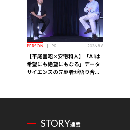
PERSON
PR
2026.8.6
【平尾喜昭 × 安宅和人】「AIは
希望にも絶望にもなる」データ
サイエンスの先駆者が語り合う
AI時代の意思決定
STORY
連載