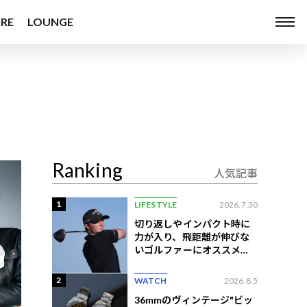
RE
LOUNGE
Ranking
人気記事
1
LIFESTYLE
2026.7.30
切り返しやインパクト時に
力が入り、飛距離が伸びな
いゴルファーにオススメの
練習法
2
WATCH
2026.8.5
36mmのヴィンテージ"ビッ