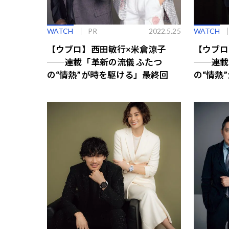
WATCH
PR
2022.5.25
WATCH
【ウブロ】西田敏行×米倉涼子
【ウブロ
──連載「革新の流儀 ふたつ
──連載
の“情熱”が時を駆ける」最終回
の“情熱”