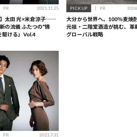
PR
2021.11.25
PICK UP
PR
2026
】太田 光×米倉涼子──
大分から世界へ。100％麦焼
新の流儀 ふたつの“情
元祖・二階堂酒造が挑む、革
駆ける」Vol.4
グローバル戦略
歌舞伎俳優・尾上右近が休息を過
前列ホテル「UMITO 熱海 別邸」
PR
2021.7.31