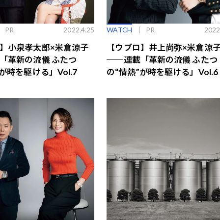
PR
2022.4.25
WATCH
PR
2022
】小泉孝太郎×米倉涼子
【ウブロ】井上尚弥×米倉涼
「革新の流儀 ふたつ
──連載「革新の流儀 ふたつ
が時を駆ける」Vol.7
の“情熱”が時を駆ける」Vol.6