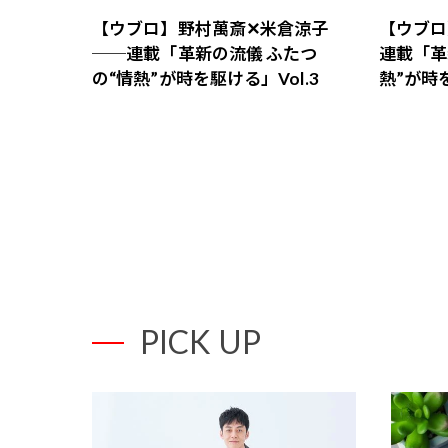
【ウブロ】野村萬斎✕米倉涼子
【ウブロ
──連載「革新の流儀 ふたつ
連載「革
の“情熱”が時を駆ける」Vol.3
熱”が時を
PICK UP