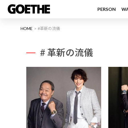
PERSON
W
HOME
#革新の流儀
# 革新の流儀