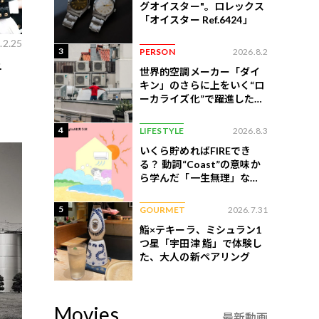
グオイスター"。ロレックス
「オイスター Ref.6424」
.2.25
3
PERSON
2026.8.2
子
世界的空調メーカー「ダイ
キン」のさらに上をいく“ロ
ーカライズ化”で躍進したイ
ンドネシア企業とは？
4
LIFESTYLE
2026.8.3
いくら貯めればFIREでき
る？ 動詞“Coast”の意味か
ら学んだ「一生無理」な切
ない現実
5
GOURMET
2026.7.31
鮨×テキーラ、ミシュラン1
つ星「宇田津 鮨」で体験し
た、大人の新ペアリング
Movies
最新動画