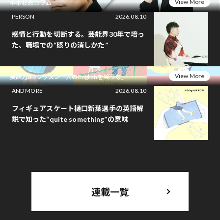
View More
桝本壮志コラム
PERSON
2026.08.10
感情と行動を切断する。芸能界30年で培っ
た、職場での“怒りの消しかた”
View More
英語力0.5レッスン「人のEnglishを笑うな」
AND MORE
2026.08.10
フィギュアスケート樋口新葉選手の英語解
説で知った“quite something”の意味
連載一覧