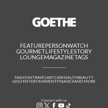
FEATURE
PERSON
WATCH
GOURMET
LIFESTYLE
STORY
LOUNGE
MAGAZINE
TAGS
FASHION
TRAVEL
ART
CAR
HEALTH
BEAUTY
GOLF
ENTERTAINMENT
FINANCE
AND MORE
Connect with us