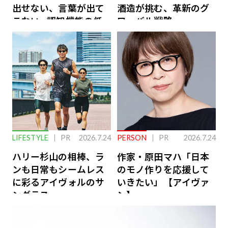
出せない、言葉が出て
酒造が挑む、革新のグ
こない…認知機能の低
ローバル戦略
下を救う、脳のインナ
ーケアとは
LIFESTYLE
PR
2026.7.24
PERSON
PR
2026.7.24
ハリー杉山の相棒、ラ
作家・原田マハ「日本
ンも日常もシームレス
のモノ作りを応援して
に彩るアイヴォルのサ
いきたい」【アイヴァ
ングラス
ン】