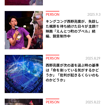
PERSON
2025.9.3
キングコング西野亮廣が、失踪し
た梶原を待ち続けた日々が主題!?
映画『えんとつ町のプペル』続
編、鋭意制作中
PERSON
2025.8.29
西野亮廣が次の道を選ぶ時の基準
は「命を削っている気がするかど
うか」「批判が起きるくらいのも
のかどうか」
PERSON
2025.8.22