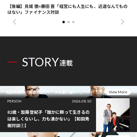
【後編】見城 徹×藤田 晋「経営にも人生にも、近道なんてもの
【
はない」ファイナンス対談
総
STORY
連載
View More
和田秀樹の「医者ではなく、大先輩に聞け！」
PERSON
2026.08.10
82歳・加藤登紀子「誰かに頼って生きるの
は楽しくないし、力も湧かない」【和田秀
樹対談①】