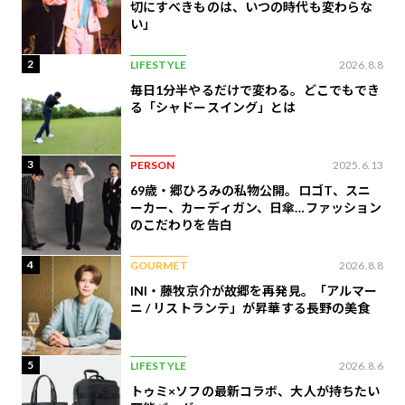
切にすべきものは、いつの時代も変わらな
い」
2
LIFESTYLE
2026.8.8
毎日1分半やるだけで変わる。どこでもでき
る「シャドースイング」とは
3
PERSON
2025.6.13
69歳・郷ひろみの私物公開。ロゴT、スニ
ーカー、カーディガン、日傘…ファッション
のこだわりを告白
4
GOURMET
2026.8.8
INI・藤牧京介が故郷を再発見。「アルマー
ニ / リストランテ」が昇華する長野の美食
5
LIFESTYLE
2026.8.6
トゥミ×ソフの最新コラボ、大人が持ちたい