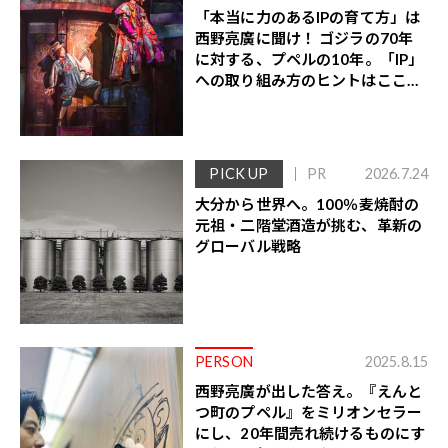
「本当に力のあるIPの育て方」は
西野亮廣に聞け！ ゴジラの70年
に対する、プペルの10年。「IP」
への取り組み方のヒントはここ
に！
PICK UP
PR
2026.7.24
大分から世界へ。100％麦焼酎の
元祖・二階堂酒造が挑む、革新の
グローバル戦略
PERSON
2025.8.15
西野亮廣が出した答え。『えんと
つ町のプペル』をミリオンセラー
にし、20年間売れ続けるものにす