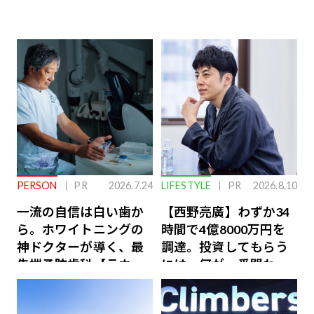
PERSON
PR
2026.7.24
LIFESTYLE
PR
2026.8.10
一流の自信は白い歯か
【西野亮廣】わずか34
ら。ホワイトニングの
時間で4億8000万円を
神ドクターが導く、最
調達。投資してもらう
先端予防歯科【ラウン
には、何が一番問われ
ジ会員特典あり】
るのか