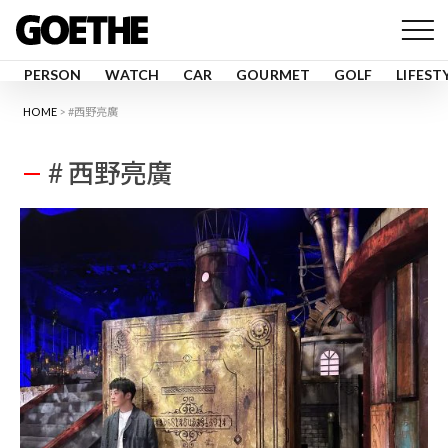
PERSON
WATCH
CAR
GOURMET
GOLF
LIFEST
HOME
#西野亮廣
# 西野亮廣