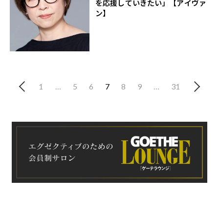
を応援していきたい」【アイヴァ
ン】
1
…
5
6
7
8
9
…
31