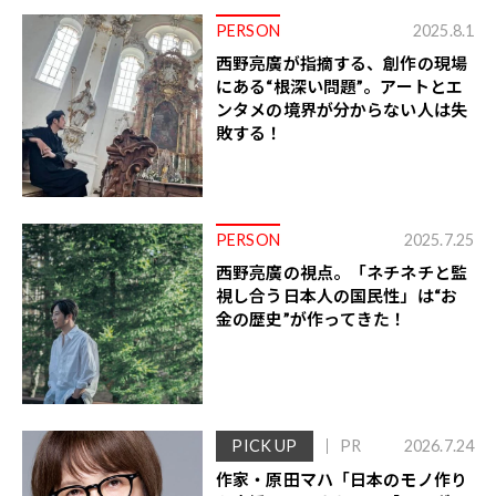
PERSON
2025.8.1
西野亮廣が指摘する、創作の現場
にある“根深い問題”。アートとエ
ンタメの境界が分からない人は失
敗する！
PERSON
2025.7.25
西野亮廣の視点。「ネチネチと監
視し合う日本人の国民性」は“お
金の歴史”が作ってきた！
PICK UP
PR
2026.7.24
作家・原田マハ「日本のモノ作り