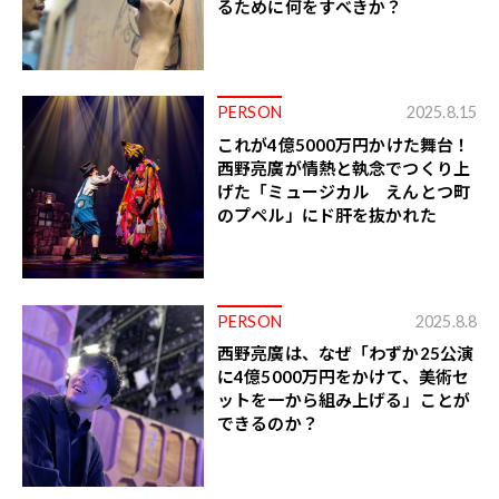
るために何をすべきか？
PERSON
2025.8.15
これが4億5000万円かけた舞台！
西野亮廣が情熱と執念でつくり上
げた「ミュージカル えんとつ町
のプペル」にド肝を抜かれた
PERSON
2025.8.8
西野亮廣は、なぜ「わずか25公演
に4億5000万円をかけて、美術セ
ットを一から組み上げる」ことが
できるのか？