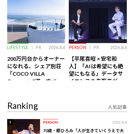
LIFESTYLE
PR
2026.8.6
PERSON
PR
2026.8.6
200万円台からオーナー
【平尾喜昭 × 安宅和
になれる、シェア別荘
人】「AIは希望にも絶
「COCO VILLA
望にもなる」データサ
Owners」3選。すべて
イエンスの先駆者が語
が絶景、収益も得られ
り合うAI時代の意思決
るその仕組みとは
定
Ranking
人気記事
1
PERSON
2026.8.8
70歳・郷ひろみ「人が生きていくうえで大