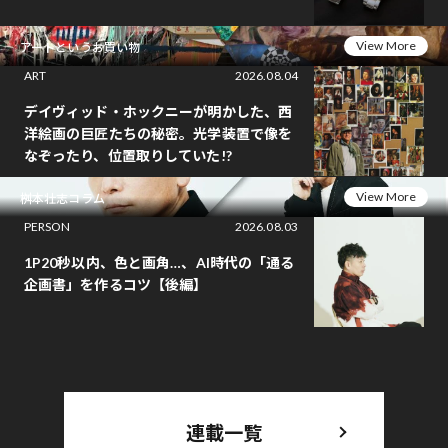
View More
アートというお買い物
ART
2026.08.04
デイヴィッド・ホックニーが明かした、西
洋絵画の巨匠たちの秘密。光学装置で像を
なぞったり、位置取りしていた!?
View More
桝本壮志コラム
PERSON
2026.08.03
1P20秒以内、色と画角…、AI時代の「通る
企画書」を作るコツ【後編】
連載一覧