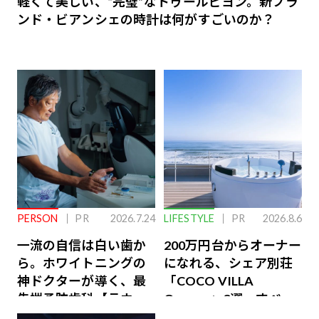
軽くて美しい、“完璧”なトゥールビヨン。新ブラ
ンド・ビアンシェの時計は何がすごいのか？
PERSON
PR
2026.7.24
LIFESTYLE
PR
2026.8.6
一流の自信は白い歯か
200万円台からオーナー
ら。ホワイトニングの
になれる、シェア別荘
神ドクターが導く、最
「COCO VILLA
先端予防歯科【ラウン
Owners」3選。すべて
ジ会員特典あり】
が絶景、収益も得られ