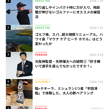
1
LIFESTYLE
2026.7.30
切り返しやインパクト時に力が入り、飛距
離が伸びないゴルファーにオススメの練習
法
2
LIFESTYLE
2026.7.31
ゴルフ場、スパ…超大規模リニューアル。ハ
ワイ島「マウナ ケア ビーチ ホテル」はどう
変わったか
3
PERSON
2023.4.19
元阪神監督・矢野燿大への疑問②「好き嫌
いで選手を選んでなかったですか？」
4
GOURMET
2026.7.31
鮨×テキーラ、ミシュラン1つ星「宇田津
鮨」で体験した、大人の新ペアリング
5
PERSON
2026.8.2