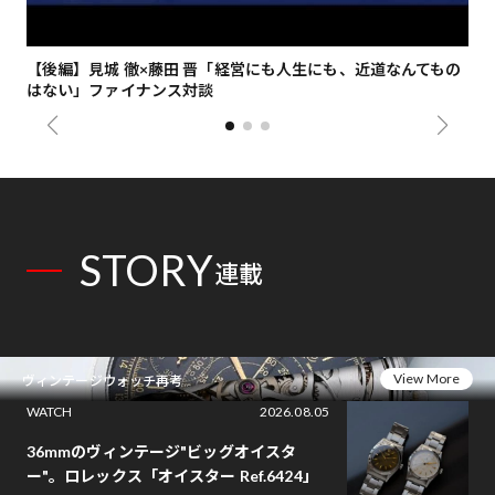
【後編】見城 徹×藤田 晋「経営にも人生にも、近道なんてもの
【
はない」ファイナンス対談
総
STORY
連載
View More
ヴィンテージウォッチ再考
WATCH
2026.08.05
36mmのヴィンテージ"ビッグオイスタ
ー"。ロレックス「オイスター Ref.6424」