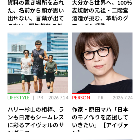
資料の置き場所を忘れ
大分から世界へ。100％
た、名前から顔が思い
麦焼酎の元祖・二階堂
出せない、言葉が出て
酒造が挑む、革新のグ
こない…認知機能の低
ローバル戦略
下を救う、脳のインナ
ーケアとは
LIFESTYLE
PR
2026.7.24
PERSON
PR
2026.7.24
ハリー杉山の相棒、ラ
作家・原田マハ「日本
ンも日常もシームレス
のモノ作りを応援して
に彩るアイヴォルのサ
いきたい」【アイヴァ
ングラス
ン】