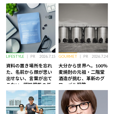
LIFESTYLE
PR
2026.7.15
GOURMET
PR
2026.7.24
資料の置き場所を忘れ
大分から世界へ。100％
た、名前から顔が思い
麦焼酎の元祖・二階堂
出せない、言葉が出て
酒造が挑む、革新のグ
こない…認知機能の低
ローバル戦略
下を救う、脳のインナ
ーケアとは