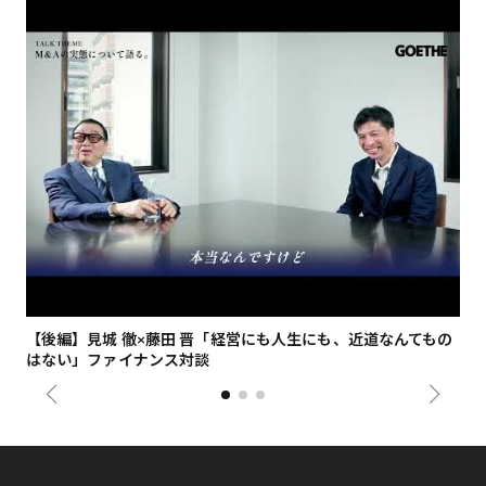
【後編】見城 徹×藤田 晋「経営にも人生にも、近道なんてもの
【
はない」ファイナンス対談
総