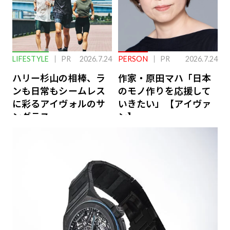
LIFESTYLE
PR
2026.7.24
PERSON
PR
2026.7.24
ハリー杉山の相棒、ラ
作家・原田マハ「日本
ンも日常もシームレス
のモノ作りを応援して
に彩るアイヴォルのサ
いきたい」【アイヴァ
ングラス
ン】