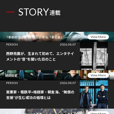
STORY
連載
View More
『革命のファンファーレ』から『夢と金』
PERSON
2026.08.07
西野亮廣が、生まれて初めて、エンタテイ
メントの“音”を聞いた日のこと
View More
相師相愛
PERSON
2026.08.07
実業家・堀鉄平×格闘家・朝倉海、“無償の
支援”が生む成功の循環とは
View More