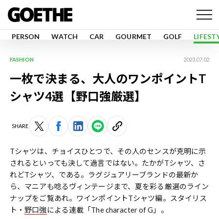
PERSON
WATCH
CAR
GOURMET
GOLF
LIFEST
FASHION
2023.07.02
一枚で決まる、大人のワンポイントT
シャツ4選【野口強厳選】
SHARE
Tシャツは、チョイスひとつで、その人のセンスが克明に示
されるといっても決して過言ではない。たかがTシャツ、さ
れどTシャツ、である。ラグジュアリーブランドの最新か
ら、マニアも唸るヴィンテージまで、夏を彩る厳選のライン
ナップをご覧あれ。ワインポイントTシャツ編。スタイリス
ト・
野口強
による連載「The character of G」。