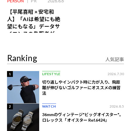
PERSON
PR
2026.8.6
【平尾喜昭 × 安宅和
人】「AIは希望にも絶
望にもなる」データサ
イエンスの先駆者が語
り合うAI時代の意思決
定
Ranking
人気記事
1
LIFESTYLE
2026.7.30
切り返しやインパクト時に力が入り、飛距
離が伸びないゴルファーにオススメの練習
法
2
WATCH
2026.8.5
36mmのヴィンテージ"ビッグオイスター"。
ロレックス「オイスター Ref.6424」