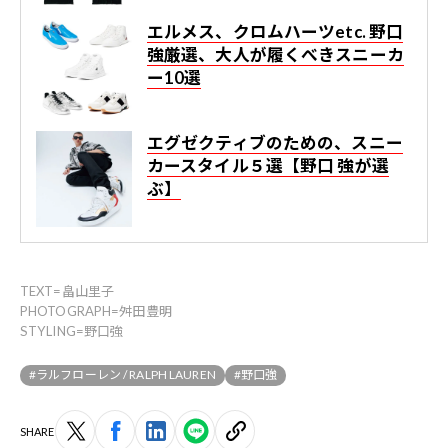
エルメス、クロムハーツetc. 野口
強厳選、大人が履くべきスニーカ
ー10選
エグゼクティブのための、スニー
カースタイル５選【野口 強が選
ぶ】
TEXT=畠山里子
PHOTOGRAPH=舛田豊明
STYLING=野口強
#ラルフローレン / RALPH LAUREN
#野口強
SHARE