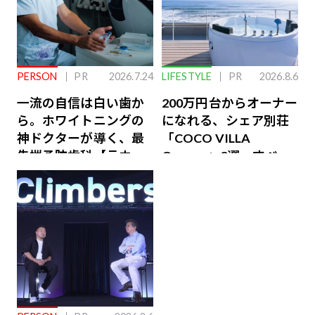
PERSON
PR
2026.7.24
LIFESTYLE
PR
2026.8.6
一流の自信は白い歯か
200万円台からオーナー
ら。ホワイトニングの
になれる、シェア別荘
神ドクターが導く、最
「COCO VILLA
先端予防歯科【ラウン
Owners」3選。すべて
ジ会員特典あり】
が絶景、収益も得られ
るその仕組みとは