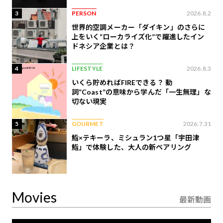
3
PERSON
2026.8.2
世界的空調メーカー「ダイキン」のさらに
上をいく“ローカライズ化”で躍進したイン
ドネシア企業とは？
4
LIFESTYLE
2026.8.3
いくら貯めればFIREできる？ 動
詞“Coast”の意味から学んだ「一生無理」な
切ない現実
5
GOURMET
2026.7.31
鮨×テキーラ、ミシュラン1つ星「宇田津
鮨」で体験した、大人の新ペアリング
Movies
最新動画