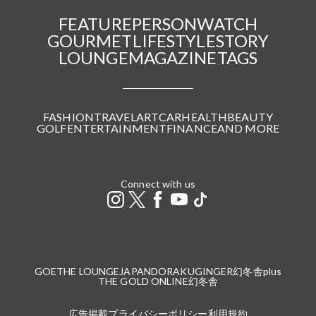
FEATURE
PERSON
WATCH
GOURMET
LIFESTYLE
STORY
LOUNGE
MAGAZINE
TAGS
FASHION
TRAVEL
ART
CAR
HEALTH
BEAUTY
GOLF
ENTERTAINMENT
FINANCE
AND MORE
Connect with us
GOETHE LOUNGE
JAPANDORAKU
GINGER
幻冬舎plus
THE GOLD ONLINE
幻冬舎
広告掲載
プライバシーポリシー
利用規約