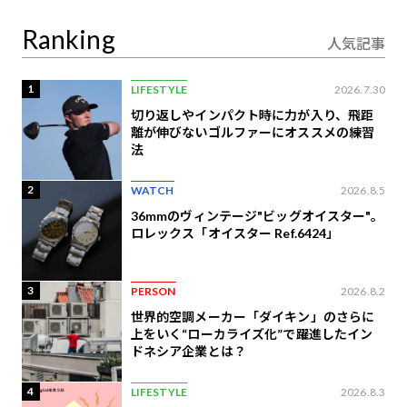
定
Ranking
人気記事
1
LIFESTYLE
2026.7.30
切り返しやインパクト時に力が入り、飛距
離が伸びないゴルファーにオススメの練習
法
2
WATCH
2026.8.5
36mmのヴィンテージ"ビッグオイスター"。
ロレックス「オイスター Ref.6424」
3
PERSON
2026.8.2
世界的空調メーカー「ダイキン」のさらに
上をいく“ローカライズ化”で躍進したイン
ドネシア企業とは？
4
LIFESTYLE
2026.8.3