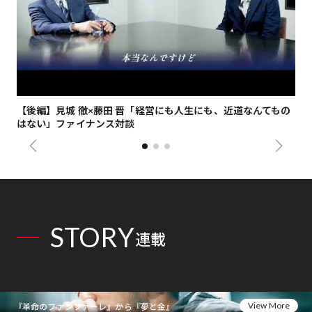
【後編】見城 徹×藤田 晋「経営にも人生にも、近道なんてもの
【
はない」ファイナンス対談
総
STORY
連載
View More
『革命のファンファーレ』から『夢と金』