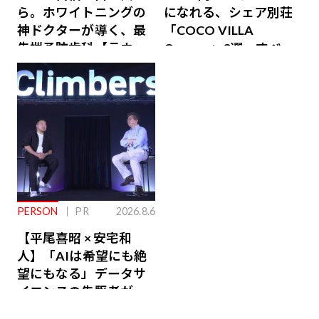
ら。ホワイトニングの
になれる、シェア別荘
神ドクターが導く、最
「COCO VILLA
先端予防歯科【ラウン
Owners」3選。すべて
ジ会員特典あり】
が絶景、収益も得られ
るその仕組みとは
PERSON
PR
2026.8.6
【平尾喜昭 × 安宅和
人】「AIは希望にも絶
望にもなる」データサ
イエンスの先駆者が語
り合うAI時代の意思決