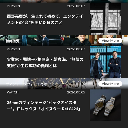
PERSON
2026.08.07
西野亮廣が、生まれて初めて、エンタテイ
メントの“音”を聞いた日のこと
View More
相師相愛
PERSON
2026.08.07
実業家・堀鉄平×格闘家・朝倉海、“無償の
支援”が生む成功の循環とは
View More
ヴィンテージウォッチ再考
WATCH
2026.08.05
36mmのヴィンテージ"ビッグオイスタ
ー"。ロレックス「オイスター Ref.6424」