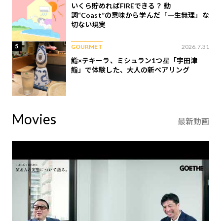
いくら貯めればFIREできる？ 動
詞“Coast”の意味から学んだ「一生無理」な
切ない現実
5
GOURMET
2026.7.31
鮨×テキーラ、ミシュラン1つ星「宇田津
鮨」で体験した、大人の新ペアリング
Movies
最新動画