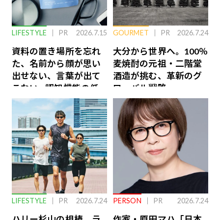
LIFESTYLE
PR
2026.7.15
GOURMET
PR
2026.7.24
資料の置き場所を忘れ
大分から世界へ。100％
た、名前から顔が思い
麦焼酎の元祖・二階堂
出せない、言葉が出て
酒造が挑む、革新のグ
こない…認知機能の低
ローバル戦略
下を救う、脳のインナ
ーケアとは
LIFESTYLE
PR
2026.7.24
PERSON
PR
2026.7.24
ハリー杉山の相棒、ラ
作家・原田マハ「日本