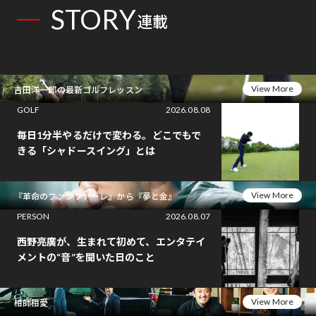
STORY
連載
View More
吉田洋一郎の最新ゴルフレッスン
GOLF
2026.08.08
毎日1分半やるだけで変わる。どこでもで
きる「シャドースイング」とは
View More
『革命のファンファーレ』から『夢と金』
PERSON
2026.08.07
西野亮廣が、生まれて初めて、エンタテイ
メントの“音”を聞いた日のこと
View More
相師相愛