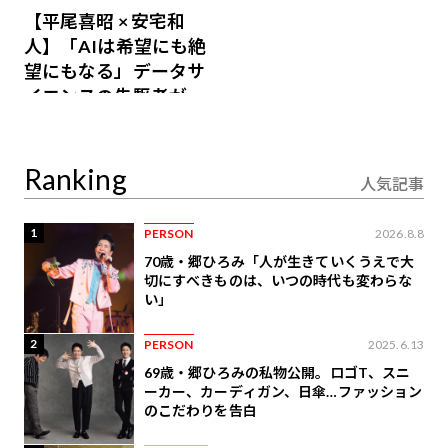
【平尾喜昭 × 安宅和
人】「AIは希望にも絶
望にもなる」データサ
イエンスの先駆者が語
り合うAI時代の意思決
定
Ranking
人気記事
1
PERSON
2026.8.8
70歳・郷ひろみ「人が生きていくうえで大
切にすべきものは、いつの時代も変わらな
い」
2
PERSON
2025.6.13
69歳・郷ひろみの私物公開。ロゴT、スニ
ーカー、カーディガン、日傘…ファッション
のこだわりを告白