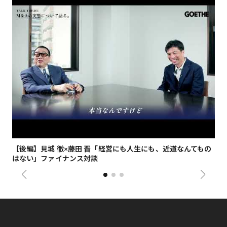
【後編】見城 徹×藤田 晋「経営にも人生にも、近道なんてもの
【
はない」ファイナンス対談
総