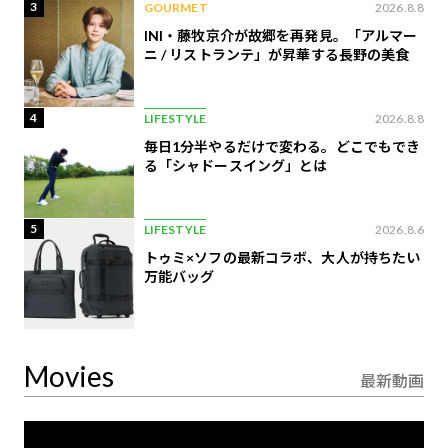
3
GOURMET
2026.8.8
INI・藤牧京介が故郷を再発見。「アルマー
ニ / リストランテ」が昇華する長野の美食
4
LIFESTYLE
2026.8.8
毎日1分半やるだけで変わる。どこでもでき
る「シャドースイング」とは
5
LIFESTYLE
2026.8.6
トゥミ×ソフの最新コラボ、大人が持ちたい
万能バッグ
Movies
最新動画