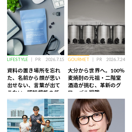
LIFESTYLE
PR
2026.7.15
GOURMET
PR
2026.7.24
資料の置き場所を忘れ
大分から世界へ。100％
た、名前から顔が思い
麦焼酎の元祖・二階堂
出せない、言葉が出て
酒造が挑む、革新のグ
こない…認知機能の低
ローバル戦略
下を救う、脳のインナ
ーケアとは