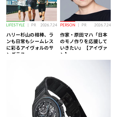
LIFESTYLE
PR
2026.7.24
PERSON
PR
2026.7.24
ハリー杉山の相棒、ラ
作家・原田マハ「日本
ンも日常もシームレス
のモノ作りを応援して
に彩るアイヴォルのサ
いきたい」【アイヴァ
ングラス
ン】