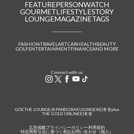
FEATURE
PERSON
WATCH
GOURMET
LIFESTYLE
STORY
LOUNGE
MAGAZINE
TAGS
FASHION
TRAVEL
ART
CAR
HEALTH
BEAUTY
GOLF
ENTERTAINMENT
FINANCE
AND MORE
Connect with us
GOETHE LOUNGE
JAPANDORAKU
GINGER
幻冬舎plus
THE GOLD ONLINE
幻冬舎
広告掲載
プライバシーポリシー
利用規約
特定商取引法に基づく表記
お問い合わせ（個人）