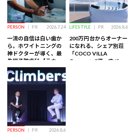
PERSON
PR
2026.7.24
LIFESTYLE
PR
2026.8.6
一流の自信は白い歯か
200万円台からオーナー
ら。ホワイトニングの
になれる、シェア別荘
神ドクターが導く、最
「COCO VILLA
先端予防歯科【ラウン
Owners」3選。すべて
ジ会員特典あり】
が絶景、収益も得られ
るその仕組みとは
PERSON
PR
2026.8.6