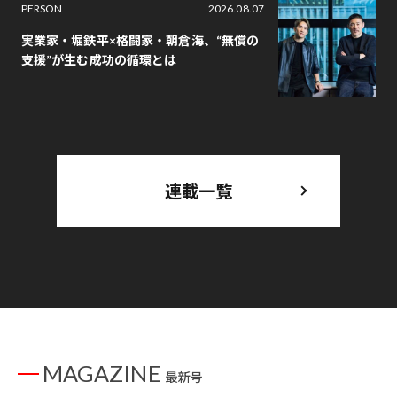
PERSON
2026.08.07
実業家・堀鉄平×格闘家・朝倉海、“無償の
支援”が生む成功の循環とは
連載一覧
MAGAZINE
最新号