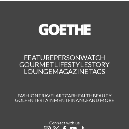
FEATURE
PERSON
WATCH
GOURMET
LIFESTYLE
STORY
LOUNGE
MAGAZINE
TAGS
FASHION
TRAVEL
ART
CAR
HEALTH
BEAUTY
GOLF
ENTERTAINMENT
FINANCE
AND MORE
Connect with us