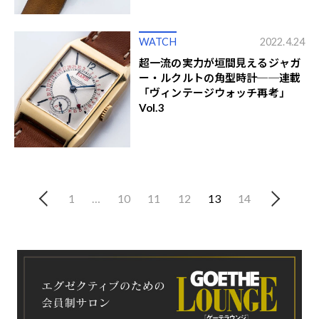
WATCH
2022.4.24
超一流の実力が垣間見えるジャガ
ー・ルクルトの角型時計──連載
「ヴィンテージウォッチ再考」
Vol.3
1
…
10
11
12
13
14