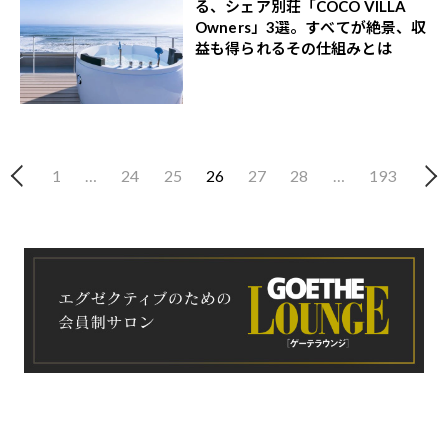
る、シェア別荘「COCO VILLA
Owners」3選。すべてが絶景、収
益も得られるその仕組みとは
1
…
24
25
26
27
28
…
193