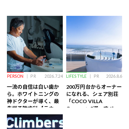
PERSON
PR
2026.7.24
LIFESTYLE
PR
2026.8.6
一流の自信は白い歯か
200万円台からオーナー
ら。ホワイトニングの
になれる、シェア別荘
神ドクターが導く、最
「COCO VILLA
先端予防歯科【ラウン
Owners」3選。すべて
ジ会員特典あり】
が絶景、収益も得られ
るその仕組みとは