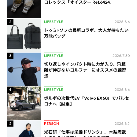
ロレックス「オイスター Ref.6424」
2
LIFESTYLE
2026.8.6
トゥミ×ソフの最新コラボ、大人が持ちたい
万能バッグ
3
LIFESTYLE
2026.7.30
切り返しやインパクト時に力が入り、飛距
離が伸びないゴルファーにオススメの練習
法
4
LIFESTYLE
2026.8.6
ボルボの次世代EV「Volvo EX60」でバルセ
ロナへ【試乗】
5
PERSON
2026.8.5
光石研「仕事は栄養ドリンク」。木梨憲武