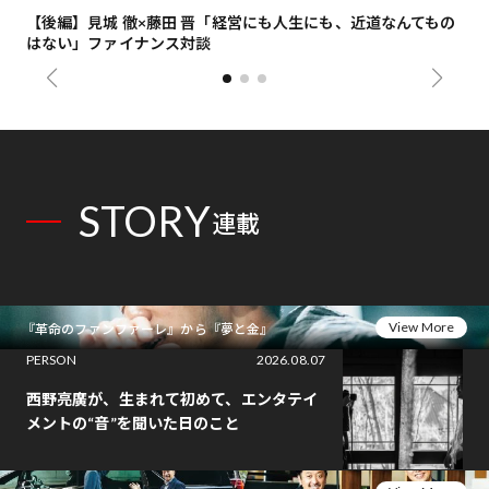
【後編】見城 徹×藤田 晋「経営にも人生にも、近道なんてもの
【
はない」ファイナンス対談
総
STORY
連載
View More
『革命のファンファーレ』から『夢と金』
PERSON
2026.08.07
西野亮廣が、生まれて初めて、エンタテイ
メントの“音”を聞いた日のこと