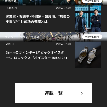
View More
相師相愛
PERSON
2026.08.07
実業家・堀鉄平×格闘家・朝倉海、“無償の
支援”が生む成功の循環とは
View More
ヴィンテージウォッチ再考
WATCH
2026.08.05
36mmのヴィンテージ"ビッグオイスタ
ー"。ロレックス「オイスター Ref.6424」
連載一覧