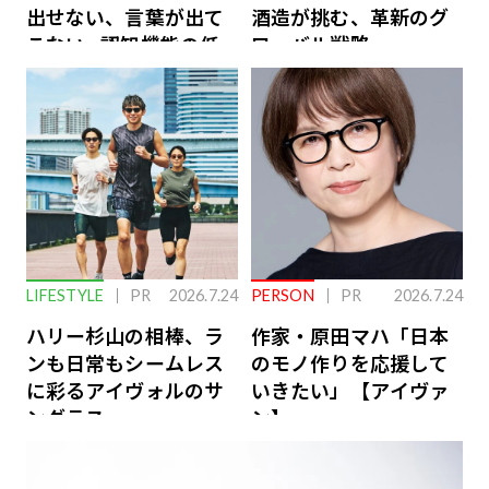
出せない、言葉が出て
酒造が挑む、革新のグ
こない…認知機能の低
ローバル戦略
下を救う、脳のインナ
ーケアとは
LIFESTYLE
PR
2026.7.24
PERSON
PR
2026.7.24
ハリー杉山の相棒、ラ
作家・原田マハ「日本
ンも日常もシームレス
のモノ作りを応援して
に彩るアイヴォルのサ
いきたい」【アイヴァ
ングラス
ン】