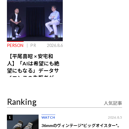
PERSON
PR
2026.8.6
【平尾喜昭 × 安宅和
人】「AIは希望にも絶
望にもなる」データサ
イエンスの先駆者が語
り合うAI時代の意思決
定
Ranking
人気記事
1
WATCH
2026.8.5
36mmのヴィンテージ"ビッグオイスター"。