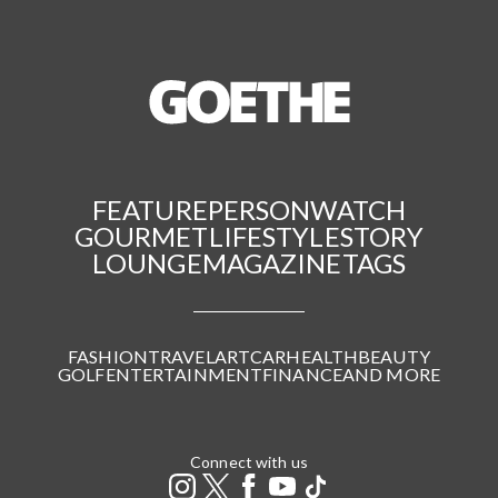
FEATURE
PERSON
WATCH
GOURMET
LIFESTYLE
STORY
LOUNGE
MAGAZINE
TAGS
FASHION
TRAVEL
ART
CAR
HEALTH
BEAUTY
GOLF
ENTERTAINMENT
FINANCE
AND MORE
Connect with us