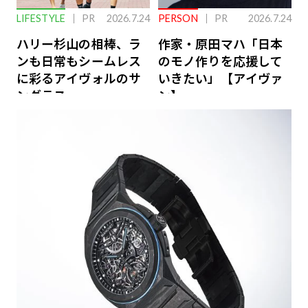
LIFESTYLE
PR
2026.7.24
PERSON
PR
2026.7.24
ハリー杉山の相棒、ラ
作家・原田マハ「日本
ンも日常もシームレス
のモノ作りを応援して
に彩るアイヴォルのサ
いきたい」【アイヴァ
ングラス
ン】