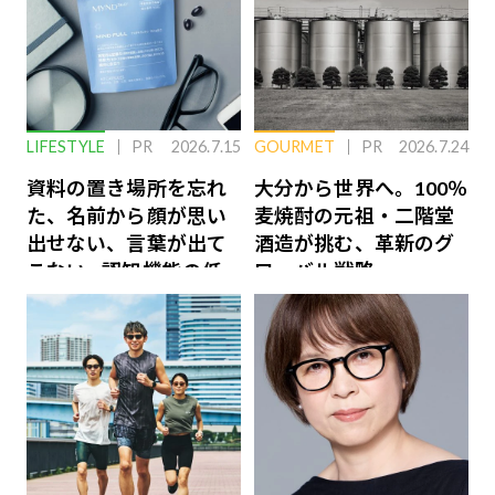
LIFESTYLE
PR
2026.7.15
GOURMET
PR
2026.7.24
資料の置き場所を忘れ
大分から世界へ。100％
た、名前から顔が思い
麦焼酎の元祖・二階堂
出せない、言葉が出て
酒造が挑む、革新のグ
こない…認知機能の低
ローバル戦略
下を救う、脳のインナ
ーケアとは