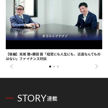
【後編】見城 徹×藤田 晋「経営にも人生にも、近道なんてもの
【
はない」ファイナンス対談
総
STORY
連載