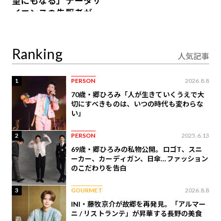
望にもなる」データサ
イエンスの先駆者が語
り合うAI時代の意思決
定
Ranking
人気記事
1
PERSON
2026.8.8
70歳・郷ひろみ「人が生きていくうえで大
切にすべきものは、いつの時代も変わらな
い」
2
PERSON
2025.6.13
69歳・郷ひろみの私物公開。ロゴT、スニ
ーカー、カーディガン、日傘…ファッション
のこだわりを告白
3
GOURMET
2026.8.8
INI・藤牧京介が故郷を再発見。「アルマー
ニ / リストランテ」が昇華する長野の美食