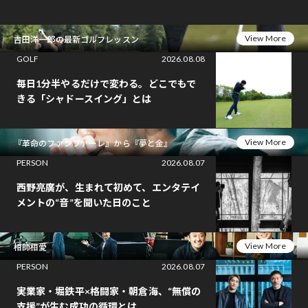
View More
吉田洋一郎の最新ゴルフレッスン
GOLF
2026.08.08
毎日1分半やるだけで変わる。どこでもで
きる「シャドースイング」とは
View More
『革命のファンファーレ』から『夢と金』
PERSON
2026.08.07
西野亮廣が、生まれて初めて、エンタテイ
メントの“音”を聞いた日のこと
View More
相師相愛
PERSON
2026.08.07
実業家・堀鉄平×格闘家・朝倉海、“無償の
支援”が生む成功の循環とは