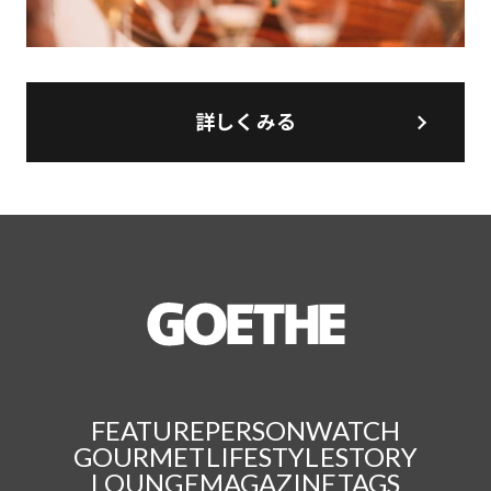
詳しくみる
FEATURE
PERSON
WATCH
GOURMET
LIFESTYLE
STORY
LOUNGE
MAGAZINE
TAGS