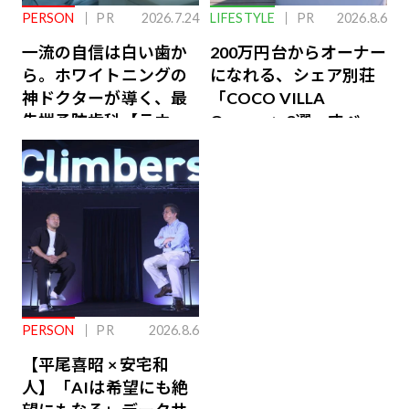
PERSON
PR
2026.7.24
LIFESTYLE
PR
2026.8.6
一流の自信は白い歯か
200万円台からオーナー
ら。ホワイトニングの
になれる、シェア別荘
神ドクターが導く、最
「COCO VILLA
先端予防歯科【ラウン
Owners」3選。すべて
ジ会員特典あり】
が絶景、収益も得られ
るその仕組みとは
PERSON
PR
2026.8.6
【平尾喜昭 × 安宅和
人】「AIは希望にも絶