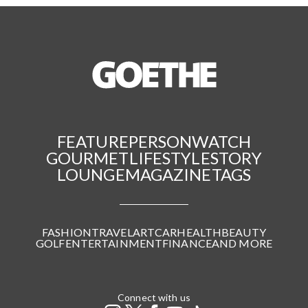
FEATURE
PERSON
WATCH
GOURMET
LIFESTYLE
STORY
LOUNGE
MAGAZINE
TAGS
FASHION
TRAVEL
ART
CAR
HEALTH
BEAUTY
GOLF
ENTERTAINMENT
FINANCE
AND MORE
Connect with us