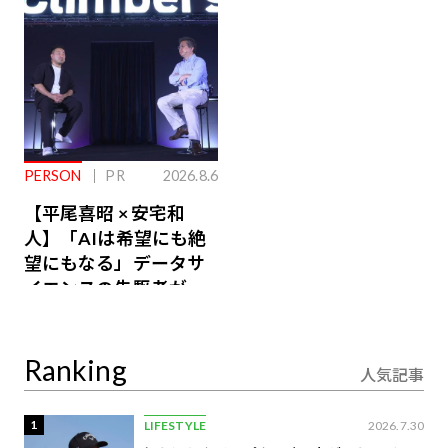
PERSON
PR
2026.8.6
【平尾喜昭 × 安宅和
人】「AIは希望にも絶
望にもなる」データサ
イエンスの先駆者が語
り合うAI時代の意思決
定
Ranking
人気記事
1
LIFESTYLE
2026.7.30