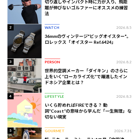
切り返しやインパクト時に力が入り、飛距
離が伸びないゴルファーにオススメの練習
法
2
WATCH
2026.8.5
36mmのヴィンテージ"ビッグオイスター"。
ロレックス「オイスター Ref.6424」
3
PERSON
2026.8.2
世界的空調メーカー「ダイキン」のさらに
上をいく“ローカライズ化”で躍進したイン
ドネシア企業とは？
4
LIFESTYLE
2026.8.3
いくら貯めればFIREできる？ 動
詞“Coast”の意味から学んだ「一生無理」な
切ない現実
5
GOURMET
2026.7.31