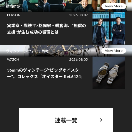
View More
相師相愛
PERSON
2026.08.07
実業家・堀鉄平×格闘家・朝倉海、“無償の
支援”が生む成功の循環とは
View More
ヴィンテージウォッチ再考
WATCH
2026.08.05
36mmのヴィンテージ"ビッグオイスタ
ー"。ロレックス「オイスター Ref.6424」
連載一覧