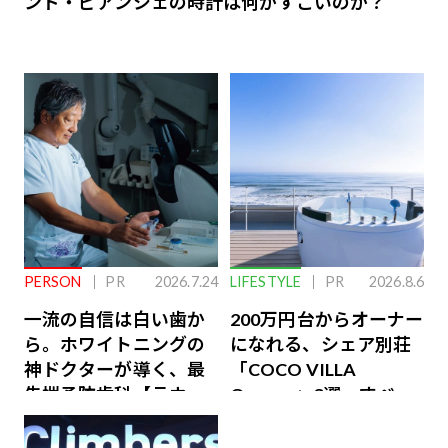
ンド・ビアンシェの時計は何がすごいのか？
PERSON
PR
2026.7.24
LIFESTYLE
PR
2026.8.6
一流の自信は白い歯か
200万円台からオーナー
ら。ホワイトニングの
になれる、シェア別荘
神ドクターが導く、最
「COCO VILLA
先端予防歯科【ラウン
Owners」3選。すべて
ジ会員特典あり】
が絶景、収益も得られ
るその仕組みとは