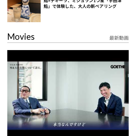
鮨×テキーラ、ミシュラン1つ星「宇田津
鮨」で体験した、大人の新ペアリング
Movies
最新動画