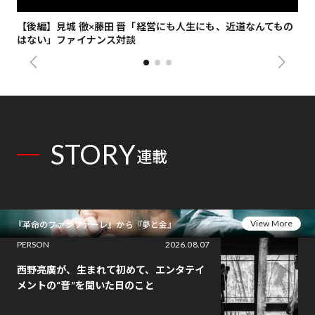
【後編】見城 徹×藤田 晋「経営にも人生にも、近道なんてもの
【
はない」ファイナンス対談
総
STORY
連載
View More
『革命のファンファーレ』から『夢と金』
PERSON
2026.08.07
西野亮廣が、生まれて初めて、エンタテイ
メントの“音”を聞いた日のこと