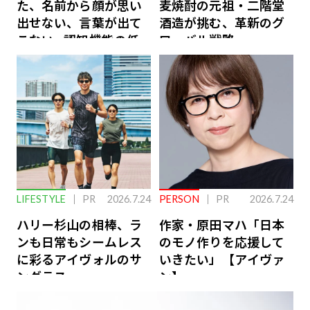
た、名前から顔が思い
麦焼酎の元祖・二階堂
出せない、言葉が出て
酒造が挑む、革新のグ
こない…認知機能の低
ローバル戦略
下を救う、脳のインナ
ーケアとは
LIFESTYLE
PR
2026.7.24
PERSON
PR
2026.7.24
ハリー杉山の相棒、ラ
作家・原田マハ「日本
ンも日常もシームレス
のモノ作りを応援して
に彩るアイヴォルのサ
いきたい」【アイヴァ
ングラス
ン】