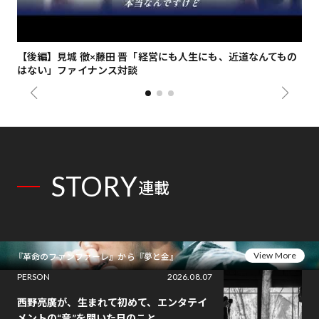
【後編】見城 徹×藤田 晋「経営にも人生にも、近道なんてもの
【
はない」ファイナンス対談
総
STORY
連載
View More
『革命のファンファーレ』から『夢と金』
PERSON
2026.08.07
西野亮廣が、生まれて初めて、エンタテイ
メントの“音”を聞いた日のこと