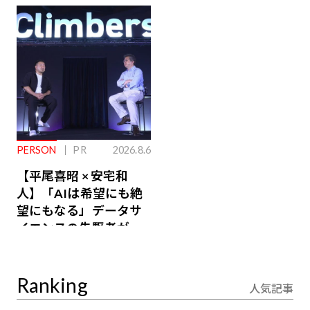
ジ会員特典あり】
が絶景、収益も得られ
るその仕組みとは
PERSON
PR
2026.8.6
【平尾喜昭 × 安宅和
人】「AIは希望にも絶
望にもなる」データサ
イエンスの先駆者が語
り合うAI時代の意思決
定
Ranking
人気記事