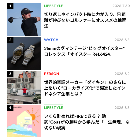
1
LIFESTYLE
2026.7.30
切り返しやインパクト時に力が入り、飛距
離が伸びないゴルファーにオススメの練習
法
2
WATCH
2026.8.5
36mmのヴィンテージ"ビッグオイスター"。
ロレックス「オイスター Ref.6424」
3
PERSON
2026.8.2
世界的空調メーカー「ダイキン」のさらに
上をいく“ローカライズ化”で躍進したイン
ドネシア企業とは？
4
LIFESTYLE
2026.8.3
いくら貯めればFIREできる？ 動
詞“Coast”の意味から学んだ「一生無理」な
切ない現実