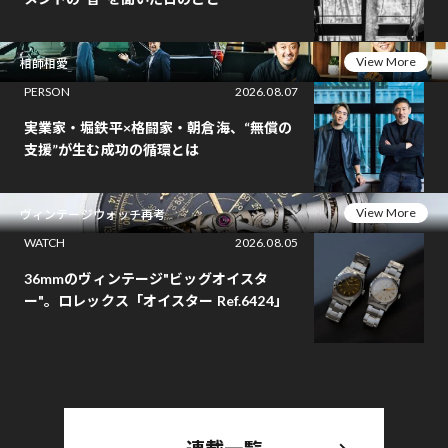
View More
相師相愛
PERSON
2026.08.07
実業家・堀鉄平×格闘家・朝倉海、“無償の
支援”が生む成功の循環とは
View More
ヴィンテージウォッチ再考
WATCH
2026.08.05
36mmのヴィンテージ"ビッグオイスタ
ー"。ロレックス「オイスター Ref.6424」