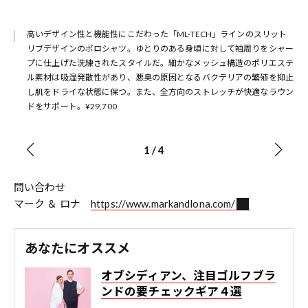
。ア
高いデザイン性と機能性にこだわった「ML-TECH」ラインのスリット
き。
リブデザインのポロシャツ。ゆとりのある身頃に対して袖周りをシャー
プに仕上げた洗練されたスタイルだ。細かなメッシュ構造のポリエステ
ル素材は吸湿発散性があり、悪臭の原因となるバクテリアの繁殖を抑止
し肌をドライな状態に保つ。また、全方向のストレッチが快適なラウン
ドをサポート。¥29,700
1
/
4
問い合わせ
マーク ＆ ロナ
https://www.markandlona.com/
あなたにオススメ
オブシディアン、注目ゴルフブラ
ンドの要チェックギア４選