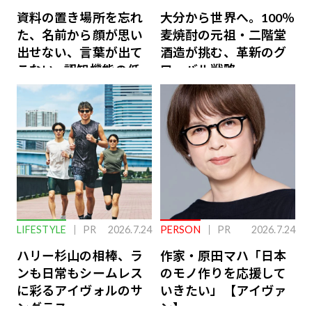
資料の置き場所を忘れ
大分から世界へ。100％
た、名前から顔が思い
麦焼酎の元祖・二階堂
出せない、言葉が出て
酒造が挑む、革新のグ
こない…認知機能の低
ローバル戦略
下を救う、脳のインナ
ーケアとは
LIFESTYLE
PR
2026.7.24
PERSON
PR
2026.7.24
ハリー杉山の相棒、ラ
作家・原田マハ「日本
ンも日常もシームレス
のモノ作りを応援して
に彩るアイヴォルのサ
いきたい」【アイヴァ
ングラス
ン】