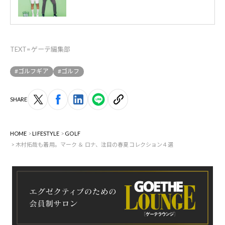
TEXT=ゲーテ編集部
#ゴルフギア
#ゴルフ
SHARE
HOME
LIFESTYLE
GOLF
木村拓哉も着用。マーク ＆ ロナ、注目の春夏コレクション４選