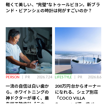
軽くて美しい、“完璧”なトゥールビヨン。新ブラ
ンド・ビアンシェの時計は何がすごいのか？
PERSON
PR
2026.7.24
LIFESTYLE
PR
2026.8.6
一流の自信は白い歯か
200万円台からオーナー
ら。ホワイトニングの
になれる、シェア別荘
神ドクターが導く、最
「COCO VILLA
先端予防歯科【ラウン
Owners」3選。すべて