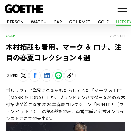
PERSON
WATCH
CAR
GOURMET
GOLF
LIFEST
GOLF
2024.04.14
木村拓哉も着用。マーク ＆ ロナ、注
目の春夏コレクション４選
SHARE
ゴルフウェア
業界に革新をもたらしてきた「マーク ＆ ロナ
（MARK ＆ LONA）」が、ブランドアンバサダーを務める木
村拓哉が着こなす2024年春夏コレクション「FUN IT！（フ
ァン イット！）」の第4弾を発表。直営店舗と公式オンライ
ンストアにて発売中だ。