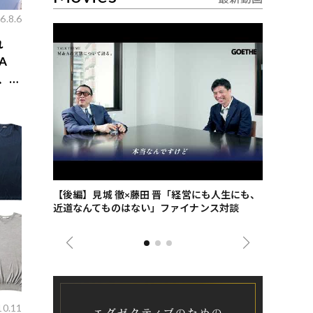
6.8.6
れ
A
景、収
ごした、海最
【後編】見城 徹×藤田 晋「経営にも人生にも、
【ゲーテ9
近道なんてものはない」ファイナンス対談
ンタビュー
ジネス戦略
10.11