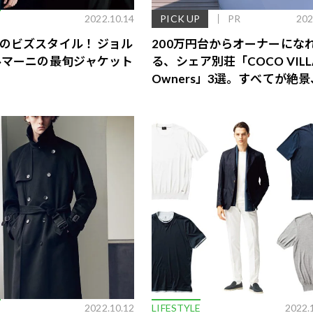
E
2022.10.14
PICK UP
PR
202
のビズスタイル！ ジョル
200万円台からオーナーにな
ルマーニの最旬ジャケット
る、シェア別荘「COCO VILL
Owners」3選。すべてが絶
益も得られるその仕組みとは
歌舞伎俳優・尾上右近が休息を過
前列ホテル「UMITO 熱海 別邸」
E
2022.10.12
LIFESTYLE
2022.