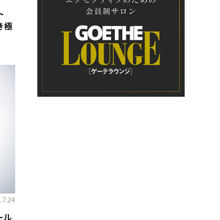
ト
き極
.7.24
ール