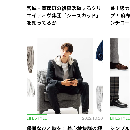
宮城・亘理町の復興活動するクリ
最上級カ
エイティヴ集団「シースカッド」
プ！ 麻
を知ってるか
ンチコー
LIFESTYLE
2022.10.10
LIFESTYL
優雅なひと時を！ 着心地抜群の極
シンプル