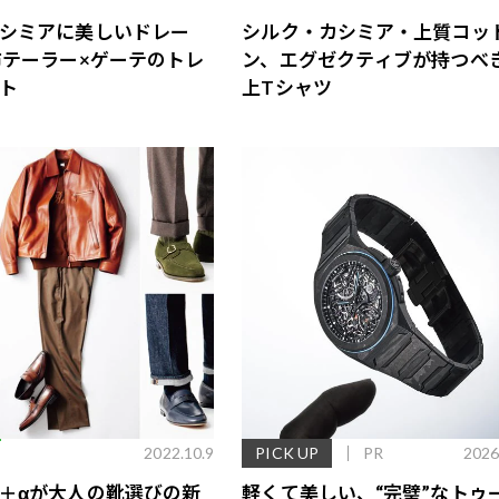
シミアに美しいドレー
シルク・カシミア・上質コッ
布テーラー×ゲーテのトレ
ン、エグゼクティブが持つべ
ト
上Tシャツ
E
2022.10.9
PICK UP
PR
2026
＋αが大人の靴選びの新
軽くて美しい、“完璧”なトゥ