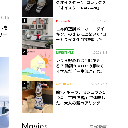
グオイスター"。ロレックス
「オイスター Ref.6424」
10.16
3
PERSON
2026.8.2
ルを
世界的空調メーカー「ダイ
キン」のさらに上をいく“ロ
リー
ーカライズ化”で躍進したイ
ンドネシア企業とは？
4
LIFESTYLE
2026.8.3
いくら貯めればFIREでき
る？ 動詞“Coast”の意味か
ら学んだ「一生無理」な切
ない現実
5
GOURMET
2026.7.31
鮨×テキーラ、ミシュラン1
つ星「宇田津 鮨」で体験し
た、大人の新ペアリング
Movies
最新動画