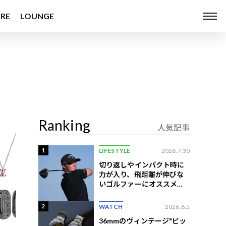
RE
LOUNGE
Ranking
人気記事
1
LIFESTYLE
2026.7.30
切り返しやインパクト時に
力が入り、飛距離が伸びな
いゴルファーにオススメの
練習法
2
WATCH
2026.8.5
36mmのヴィンテージ"ビッ