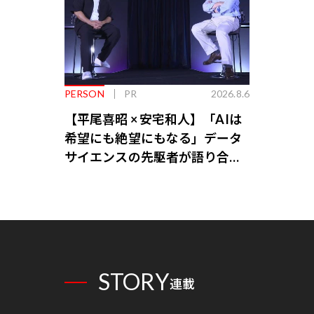
PERSON
PR
2026.8.6
【平尾喜昭 × 安宅和人】「AIは
希望にも絶望にもなる」データ
サイエンスの先駆者が語り合う
AI時代の意思決定
STORY
連載