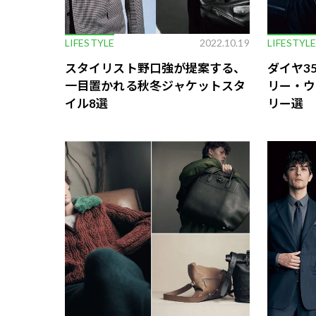
LIFESTYLE
2022.10.19
LIFESTYL
スタイリスト野口強が提案する、
ダイヤ3
一目置かれる秋冬ジャケットスタ
リー・ウ
イル8選
リー選