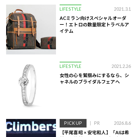
LIFESTYLE
2021.3.1
ACミラン向けスペシャルオーダ
ー！エトロの数量限定トラベルア
イテム
LIFESTYLE
2021.2.26
女性の心を鷲掴みにするなら、シ
ャネルのブライダルフェアへ
PICK UP
PR
2026.8.6
【平尾喜昭 × 安宅和人】「AIは希