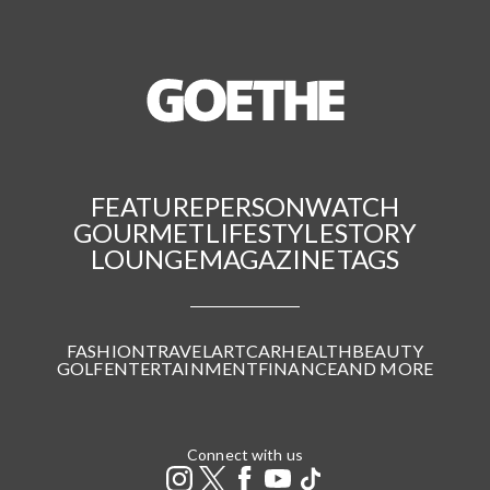
FEATURE
PERSON
WATCH
GOURMET
LIFESTYLE
STORY
LOUNGE
MAGAZINE
TAGS
FASHION
TRAVEL
ART
CAR
HEALTH
BEAUTY
GOLF
ENTERTAINMENT
FINANCE
AND MORE
Connect with us