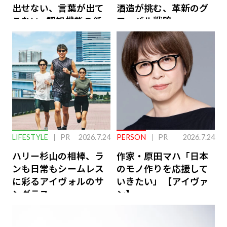
出せない、言葉が出て
酒造が挑む、革新のグ
こない…認知機能の低
ローバル戦略
下を救う、脳のインナ
ーケアとは
LIFESTYLE
PR
2026.7.24
PERSON
PR
2026.7.24
ハリー杉山の相棒、ラ
作家・原田マハ「日本
ンも日常もシームレス
のモノ作りを応援して
に彩るアイヴォルのサ
いきたい」【アイヴァ
ングラス
ン】