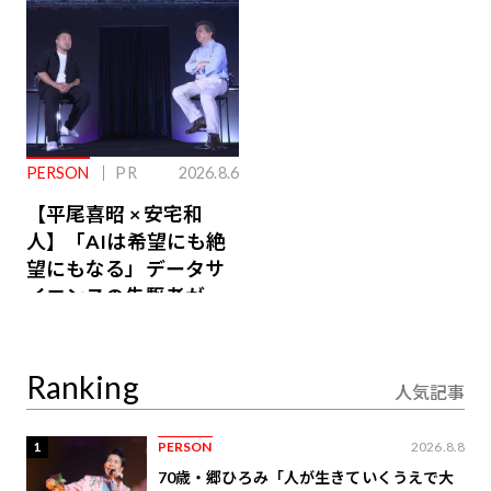
PERSON
PR
2026.8.6
【平尾喜昭 × 安宅和
人】「AIは希望にも絶
望にもなる」データサ
イエンスの先駆者が語
り合うAI時代の意思決
定
Ranking
人気記事
1
PERSON
2026.8.8
70歳・郷ひろみ「人が生きていくうえで大