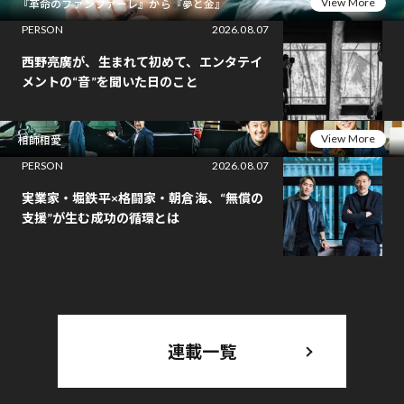
View More
『革命のファンファーレ』から『夢と金』
PERSON
2026.08.07
西野亮廣が、生まれて初めて、エンタテイ
メントの“音”を聞いた日のこと
View More
相師相愛
PERSON
2026.08.07
実業家・堀鉄平×格闘家・朝倉海、“無償の
支援”が生む成功の循環とは
連載一覧