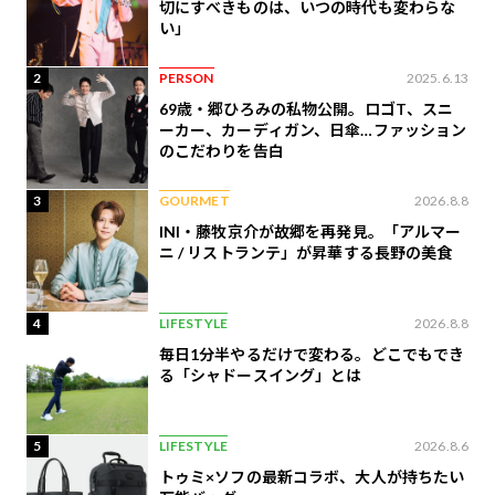
切にすべきものは、いつの時代も変わらな
い」
2
PERSON
2025.6.13
69歳・郷ひろみの私物公開。ロゴT、スニ
ーカー、カーディガン、日傘…ファッション
のこだわりを告白
3
GOURMET
2026.8.8
INI・藤牧京介が故郷を再発見。「アルマー
ニ / リストランテ」が昇華する長野の美食
4
LIFESTYLE
2026.8.8
毎日1分半やるだけで変わる。どこでもでき
る「シャドースイング」とは
5
LIFESTYLE
2026.8.6
トゥミ×ソフの最新コラボ、大人が持ちたい