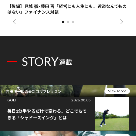
【後編】見城 徹×藤田 晋「経営にも人生にも、近道なんてもの
【
はない」ファイナンス対談
総
STORY
連載
View More
吉田洋一郎の最新ゴルフレッスン
GOLF
2026.08.08
毎日1分半やるだけで変わる。どこでもで
きる「シャドースイング」とは