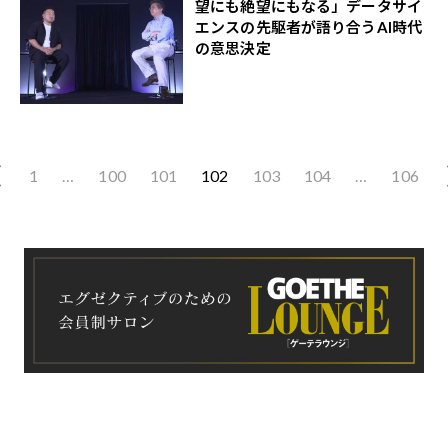
望にも絶望にもなる」データサイ
エンスの先駆者が語り合うAI時代
の意思決定
1
…
100
101
102
103
104
…
106