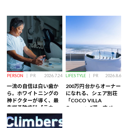
PERSON
PR
2026.7.24
LIFESTYLE
PR
2026.8.6
一流の自信は白い歯か
200万円台からオーナー
ら。ホワイトニングの
になれる、シェア別荘
神ドクターが導く、最
「COCO VILLA
先端予防歯科【ラウン
Owners」3選。すべて
ジ会員特典あり】
が絶景、収益も得られ
るその仕組みとは