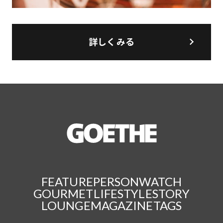
詳しくみる
FEATURE
PERSON
WATCH
GOURMET
LIFESTYLE
STORY
LOUNGE
MAGAZINE
TAGS