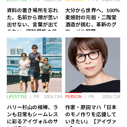
資料の置き場所を忘れ
大分から世界へ。100％
た、名前から顔が思い
麦焼酎の元祖・二階堂
出せない、言葉が出て
酒造が挑む、革新のグ
こない…認知機能の低
ローバル戦略
下を救う、脳のインナ
ーケアとは
LIFESTYLE
PR
2026.7.24
PERSON
PR
2026.7.24
ハリー杉山の相棒、ラ
作家・原田マハ「日本
ンも日常もシームレス
のモノ作りを応援して
に彩るアイヴォルのサ
いきたい」【アイヴァ