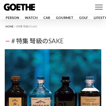
PERSON
WATCH
CAR
GOURMET
GOLF
LIFEST
HOME
#特集 弩級のSAKE
# 特集 弩級のSAKE