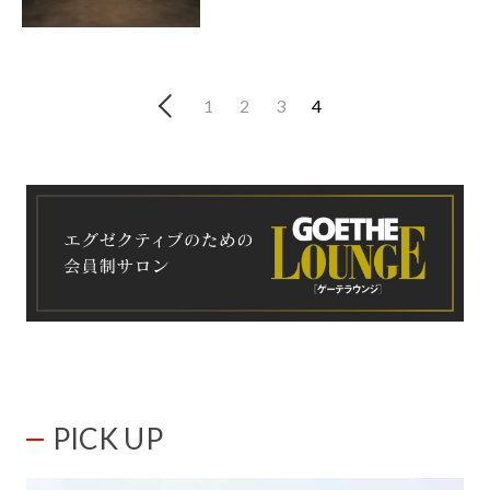
1
2
3
4
PICK UP