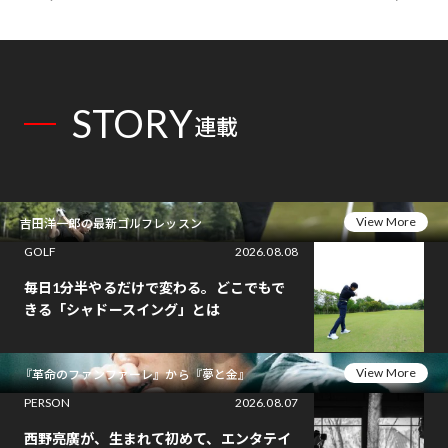
STORY
連載
View More
吉田洋一郎の最新ゴルフレッスン
GOLF
2026.08.08
毎日1分半やるだけで変わる。どこでもで
きる「シャドースイング」とは
View More
『革命のファンファーレ』から『夢と金』
PERSON
2026.08.07
西野亮廣が、生まれて初めて、エンタテイ