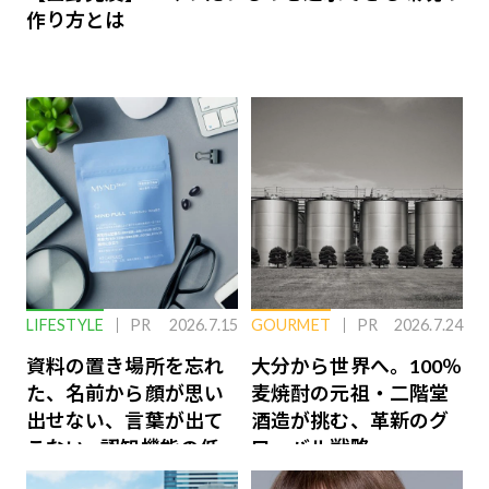
作り方とは
LIFESTYLE
PR
2026.7.15
GOURMET
PR
2026.7.24
資料の置き場所を忘れ
大分から世界へ。100％
た、名前から顔が思い
麦焼酎の元祖・二階堂
出せない、言葉が出て
酒造が挑む、革新のグ
こない…認知機能の低
ローバル戦略
下を救う、脳のインナ