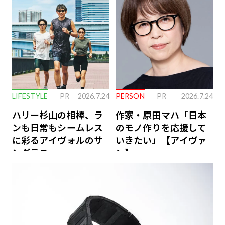
ーケアとは
LIFESTYLE
PR
2026.7.24
PERSON
PR
2026.7.24
ハリー杉山の相棒、ラ
作家・原田マハ「日本
ンも日常もシームレス
のモノ作りを応援して
に彩るアイヴォルのサ
いきたい」【アイヴァ
ングラス
ン】