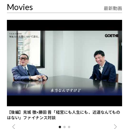
Movies
最新動画
【後編】見城 徹×藤田 晋「経営にも人生にも、近道なんてもの
【
はない」ファイナンス対談
総