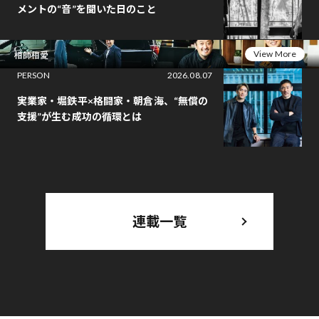
メントの“音”を聞いた日のこと
View More
相師相愛
PERSON
2026.08.07
実業家・堀鉄平×格闘家・朝倉海、“無償の
支援”が生む成功の循環とは
連載一覧