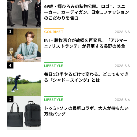
69歳・郷ひろみの私物公開。ロゴT、スニ
ーカー、カーディガン、日傘…ファッション
のこだわりを告白
3
GOURMET
2026.8.8
INI・藤牧京介が故郷を再発見。「アルマー
ニ / リストランテ」が昇華する長野の美食
4
LIFESTYLE
2026.8.8
毎日1分半やるだけで変わる。どこでもでき
る「シャドースイング」とは
5
LIFESTYLE
2026.8.6
トゥミ×ソフの最新コラボ、大人が持ちたい
万能バッグ