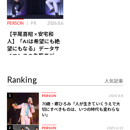
PERSON
PR
2026.8.6
【平尾喜昭 × 安宅和
人】「AIは希望にも絶
望にもなる」データサ
イエンスの先駆者が語
り合うAI時代の意思決
定
Ranking
人気記事
1
PERSON
2026.8.8
70歳・郷ひろみ「人が生きていくうえで大
切にすべきものは、いつの時代も変わらな
い」
2
PERSON
2025.6.13