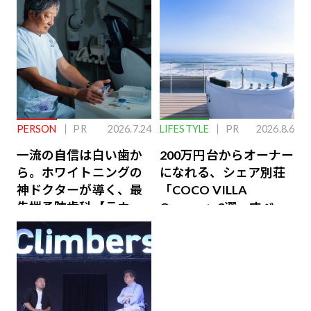
PERSON
PR
2026.7.24
LIFESTYLE
PR
2026.8.6
一流の自信は白い歯か
200万円台からオーナー
ら。ホワイトニングの
になれる、シェア別荘
神ドクターが導く、最
「COCO VILLA
先端予防歯科【ラウン
Owners」3選。すべて
ジ会員特典あり】
が絶景、収益も得られ
るその仕組みとは