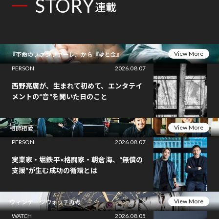
STORY
連載
View More
『革命のファンファーレ』から『夢と金』
PERSON
2026.08.07
西野亮廣が、生まれて初めて、エンタテイ
メントの“音”を聞いた日のこと
View More
相師相愛
PERSON
2026.08.07
実業家・堀鉄平×格闘家・朝倉海、“無償の
支援”が生む成功の循環とは
View More
ヴィンテージウォッチ再考
WATCH
2026.08.05