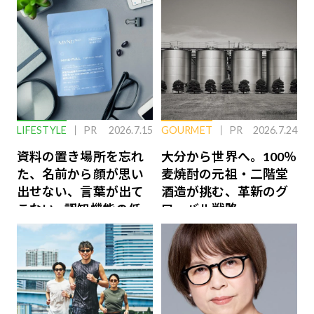
LIFESTYLE
PR
2026.7.15
GOURMET
PR
2026.7.24
資料の置き場所を忘れ
大分から世界へ。100％
た、名前から顔が思い
麦焼酎の元祖・二階堂
出せない、言葉が出て
酒造が挑む、革新のグ
こない…認知機能の低
ローバル戦略
下を救う、脳のインナ
ーケアとは