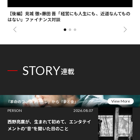
【後編】見城 徹×藤田 晋「経営にも人生にも、近道なんてもの
【
はない」ファイナンス対談
総
STORY
連載
View More
『革命のファンファーレ』から『夢と金』
PERSON
2026.08.07
西野亮廣が、生まれて初めて、エンタテイ
メントの“音”を聞いた日のこと