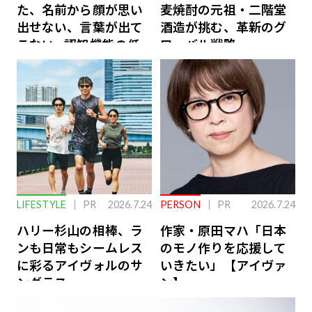
た、名前から顔が思い
麦焼酎の元祖・二階堂
出せない、言葉が出て
酒造が挑む、革新のグ
こない…認知機能の低
ローバル戦略
下を救う、脳のインナ
ーケアとは
LIFESTYLE
PR
2026.7.24
PERSON
PR
2026.7.24
ハリー杉山の相棒、ラ
作家・原田マハ「日本
ンも日常もシームレス
のモノ作りを応援して
に彩るアイヴォルのサ
いきたい」【アイヴァ
ングラス
ン】