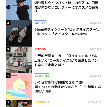
切り返しやインパクト時に力が入り、飛距
離が伸びないゴルファーにオススメの練習
法
2
WATCH
2026.8.5
36mmのヴィンテージ"ビッグオイスター"。
ロレックス「オイスター Ref.6424」
3
PERSON
2026.8.2
世界的空調メーカー「ダイキン」のさらに
上をいく“ローカライズ化”で躍進したイン
ドネシア企業とは？
4
LIFESTYLE
2026.8.3
いくら貯めればFIREできる？ 動
詞“Coast”の意味から学んだ「一生無理」な
切ない現実
5
GOURMET
2026.7.31