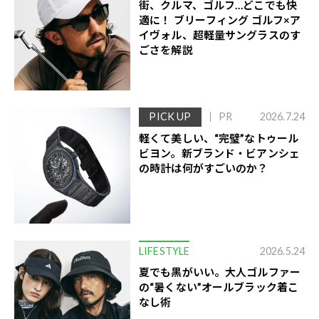
街、クルマ、ゴルフ…どこでも快
適に！ ブリーフィング ゴルフ×ア
イヴォル、超軽量サングラスのす
ごさを解説
PICK UP
PR
2026.7.24
軽くて美しい、“完璧”なトゥール
ビヨン。新ブランド・ビアンシェ
の時計は何がすごいのか？
LIFESTYLE
2026.5.24
夏でも黒がいい。大人ゴルファー
の“暑くない”オールブラック着こ
なし術