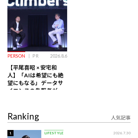
るその仕組みとは
PERSON
PR
2026.8.6
【平尾喜昭 × 安宅和
人】「AIは希望にも絶
望にもなる」データサ
イエンスの先駆者が語
り合うAI時代の意思決
定
Ranking
人気記事
1
LIFESTYLE
2026.7.30