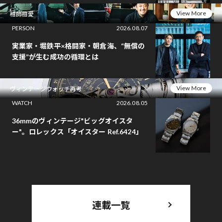
View More
相師相愛
PERSON
2026.08.07
実業家・堀鉄平×格闘家・朝倉海、“無償の
支援”が生む成功の循環とは
View More
ヴィンテージウォッチ再考
WATCH
2026.08.05
36mmのヴィンテージ"ビッグオイスタ
ー"。ロレックス「オイスター Ref.6424」
連載一覧