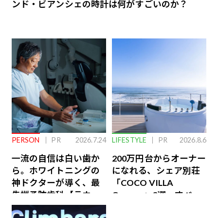
ンド・ビアンシェの時計は何がすごいのか？
PERSON
PR
2026.7.24
LIFESTYLE
PR
2026.8.6
一流の自信は白い歯か
200万円台からオーナー
ら。ホワイトニングの
になれる、シェア別荘
神ドクターが導く、最
「COCO VILLA
先端予防歯科【ラウン
Owners」3選。すべて
ジ会員特典あり】
が絶景、収益も得られ