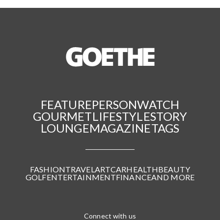
FEATURE
PERSON
WATCH
GOURMET
LIFESTYLE
STORY
LOUNGE
MAGAZINE
TAGS
FASHION
TRAVEL
ART
CAR
HEALTH
BEAUTY
GOLF
ENTERTAINMENT
FINANCE
AND MORE
Connect with us