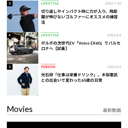
3
LIFESTYLE
2026.7.30
切り返しやインパクト時に力が入り、飛距
離が伸びないゴルファーにオススメの練習
法
4
LIFESTYLE
2026.8.6
ボルボの次世代EV「Volvo EX60」でバルセ
ロナへ【試乗】
5
PERSON
2026.8.5
光石研「仕事は栄養ドリンク」。木梨憲武
との出会いで変わった65歳の日常
Movies
最新動画