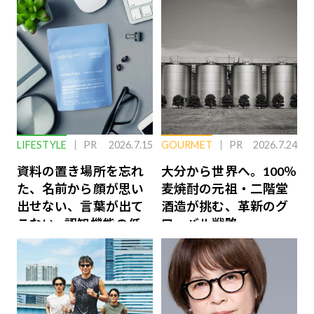
LIFESTYLE
PR
2026.7.15
GOURMET
PR
2026.7.24
資料の置き場所を忘れ
大分から世界へ。100％
た、名前から顔が思い
麦焼酎の元祖・二階堂
出せない、言葉が出て
酒造が挑む、革新のグ
こない…認知機能の低
ローバル戦略
下を救う、脳のインナ
ーケアとは