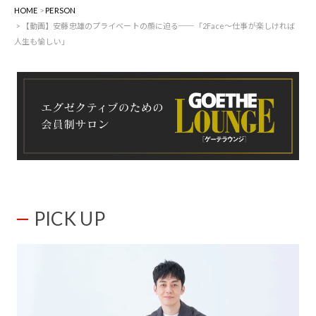
HOME
PERSON
【動画】安藤忠雄のプライベートの顔に迫る──「2Face〜仕事が楽しければ
人生も愉しい」
PICK UP