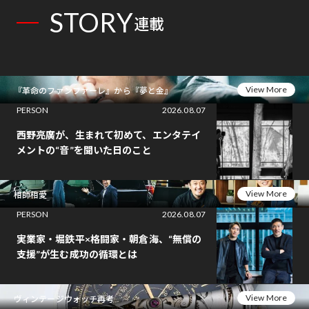
STORY
連載
View More
『革命のファンファーレ』から『夢と金』
PERSON
2026.08.07
西野亮廣が、生まれて初めて、エンタテイ
メントの“音”を聞いた日のこと
View More
相師相愛
PERSON
2026.08.07
実業家・堀鉄平×格闘家・朝倉海、“無償の
支援”が生む成功の循環とは
View More
ヴィンテージウォッチ再考