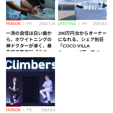
PERSON
PR
2026.7.24
LIFESTYLE
PR
2026.8.6
一流の自信は白い歯か
200万円台からオーナー
ら。ホワイトニングの
になれる、シェア別荘
神ドクターが導く、最
「COCO VILLA
先端予防歯科【ラウン
Owners」3選。すべて
ジ会員特典あり】
が絶景、収益も得られ
るその仕組みとは
PERSON
PR
2026.8.6