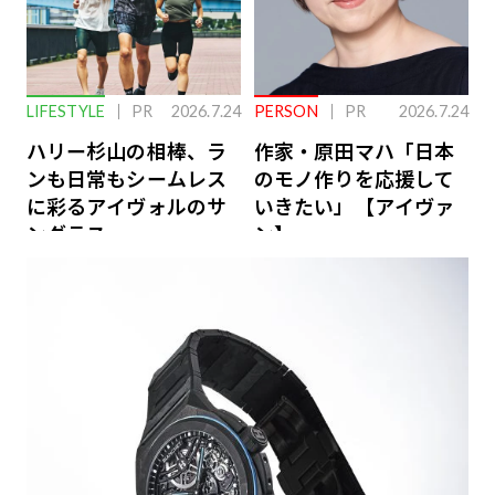
LIFESTYLE
PR
2026.7.24
PERSON
PR
2026.7.24
ハリー杉山の相棒、ラ
作家・原田マハ「日本
ンも日常もシームレス
のモノ作りを応援して
に彩るアイヴォルのサ
いきたい」【アイヴァ
ングラス
ン】