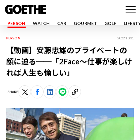
PERSON
WATCH
CAR
GOURMET
GOLF
LIFEST
PERSON
2022.10.31
【動画】安藤忠雄のプライベートの
顔に迫る──「2Face〜仕事が楽しけ
れば人生も愉しい」
SHARE