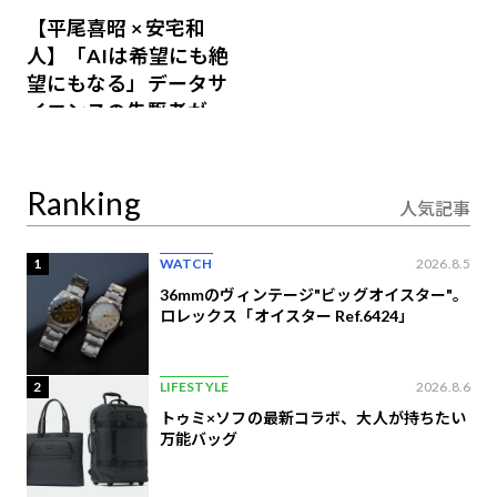
【平尾喜昭 × 安宅和
人】「AIは希望にも絶
望にもなる」データサ
イエンスの先駆者が語
り合うAI時代の意思決
定
Ranking
人気記事
1
WATCH
2026.8.5
36mmのヴィンテージ"ビッグオイスター"。
ロレックス「オイスター Ref.6424」
2
LIFESTYLE
2026.8.6
トゥミ×ソフの最新コラボ、大人が持ちたい
万能バッグ