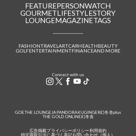
FEATURE
PERSON
WATCH
GOURMET
LIFESTYLE
STORY
LOUNGE
MAGAZINE
TAGS
FASHION
TRAVEL
ART
CAR
HEALTH
BEAUTY
GOLF
ENTERTAINMENT
FINANCE
AND MORE
Connect with us
GOETHE LOUNGE
JAPANDORAKU
GINGER
幻冬舎plus
THE GOLD ONLINE
幻冬舎
広告掲載
プライバシーポリシー
利用規約
特定商取引法に基づく表記
お問い合わせ（個人）