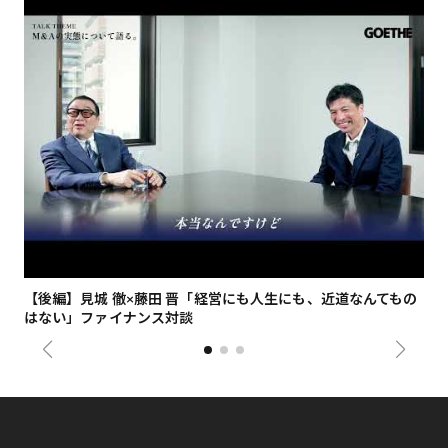
【後編】見城 徹×藤田 晋「経営にも人生にも、近道なんてもの
【
はない」ファイナンス対談
総