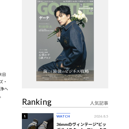
来日
ズ・
清浄ヘ
。
Ranking
人気記事
1
WATCH
2026.8.5
36mmのヴィンテージ"ビッ