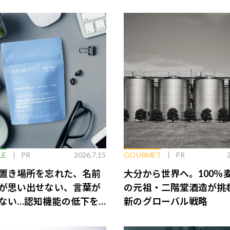
LE
PR
2026.7.15
GOURMET
PR
置き場所を忘れた、名前
大分から世界へ。100％
が思い出せない、言葉が
の元祖・二階堂酒造が挑
ない…認知機能の低下を
新のグローバル戦略
脳のインナーケアとは