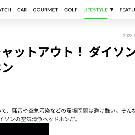
ATCH
CAR
GOURMET
GOLF
LIFESTYLE
FEATU
2023.
ャットアウト！ ダイソ
ホン
って、騒音や空気汚染などの環境問題は避け難い。そん
イソンの空気清浄ヘッドホンだ。