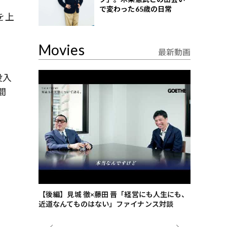
で変わった65歳の日常
を上
Movies
最新動画
没入
間
ー
ごした、海最
【後編】見城 徹×藤田 晋「経営にも人生にも、
【ゲーテ9
近道なんてものはない」ファイナンス対談
ンタビュー
ジネス戦略