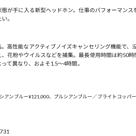
状態が手に入る新型ヘッドホン。仕事のパフォーマンス
たい。
品。高性能なアクティブノイズキャンセリング機能で、
、花粉やウイルスなどを捕集。最長使用時間は約50時
って異なり、およそ1.5～4時間。
アンブルー¥121,000、プルシアンブルー／ブライトコッパ
歌舞伎俳優・尾上右近が休息を過
前列ホテル「UMITO 熱海 別邸」
731