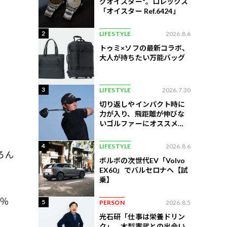
グオイスター"。ロレックス
「オイスター Ref.6424」
2
LIFESTYLE
2026.8.6
トゥミ×ソフの最新コラボ、
大人が持ちたい万能バッグ
3
LIFESTYLE
2026.7.30
切り返しやインパクト時に
力が入り、飛距離が伸びな
いゴルファーにオススメの
練習法
4
LIFESTYLE
2026.8.6
ろん
ボルボの次世代EV「Volvo
EX60」でバルセロナへ【試
乗】
％
5
PERSON
2026.8.5
光石研「仕事は栄養ドリン
ク」。木梨憲武との出会い