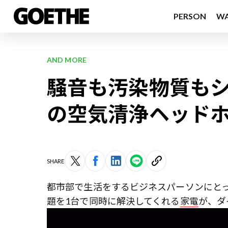
PERSON
W
AND MORE
騒音も汚染物質もシ
の空気清浄ヘッド
SHARE
都市部で生活をするビジネスパーソンにと
題を1台で同時に解決してくれる
家電
が、ダ