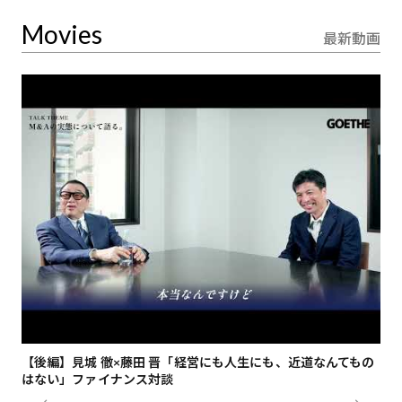
Movies
最新動画
【後編】見城 徹×藤田 晋「経営にも人生にも、近道なんてもの
【
はない」ファイナンス対談
総