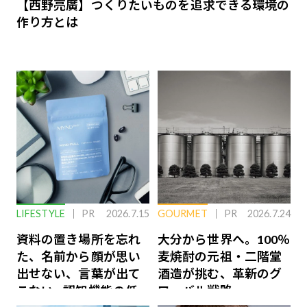
【西野亮廣】つくりたいものを追求できる環境の
作り方とは
LIFESTYLE
PR
2026.7.15
GOURMET
PR
2026.7.24
資料の置き場所を忘れ
大分から世界へ。100％
た、名前から顔が思い
麦焼酎の元祖・二階堂
出せない、言葉が出て
酒造が挑む、革新のグ
こない…認知機能の低
ローバル戦略