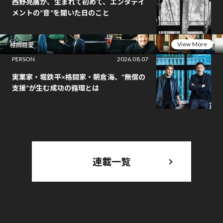
西野亮廣が、生まれて初めて、エンタテイ
メントの“音”を聞いた日のこと
View More
相師相愛
PERSON
2026.08.07
実業家・堀鉄平×格闘家・朝倉海、“無償の
支援”が生む成功の循環とは
連載一覧