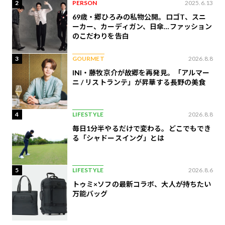
2
PERSON
2025.6.13
69歳・郷ひろみの私物公開。ロゴT、スニ
ーカー、カーディガン、日傘…ファッション
のこだわりを告白
3
GOURMET
2026.8.8
INI・藤牧京介が故郷を再発見。「アルマー
ニ / リストランテ」が昇華する長野の美食
4
LIFESTYLE
2026.8.8
毎日1分半やるだけで変わる。どこでもでき
る「シャドースイング」とは
5
LIFESTYLE
2026.8.6
トゥミ×ソフの最新コラボ、大人が持ちたい
万能バッグ