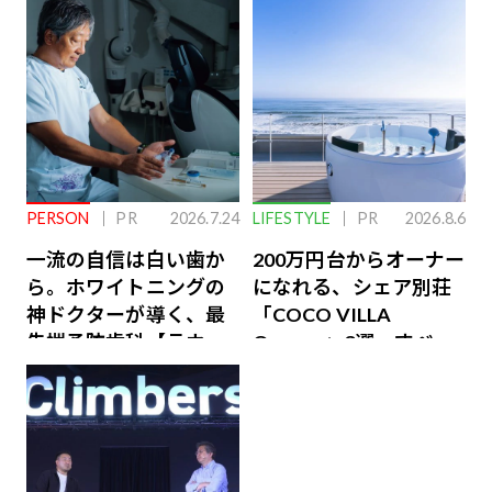
PERSON
PR
2026.7.24
LIFESTYLE
PR
2026.8.6
一流の自信は白い歯か
200万円台からオーナー
ら。ホワイトニングの
になれる、シェア別荘
神ドクターが導く、最
「COCO VILLA
先端予防歯科【ラウン
Owners」3選。すべて
ジ会員特典あり】
が絶景、収益も得られ
るその仕組みとは