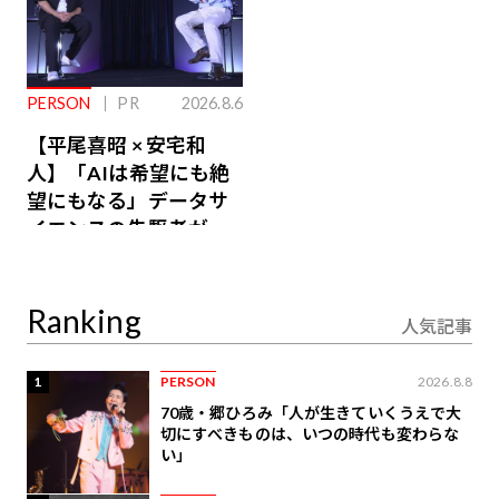
PERSON
PR
2026.8.6
【平尾喜昭 × 安宅和
人】「AIは希望にも絶
望にもなる」データサ
イエンスの先駆者が語
り合うAI時代の意思決
定
Ranking
人気記事
1
PERSON
2026.8.8
70歳・郷ひろみ「人が生きていくうえで大
切にすべきものは、いつの時代も変わらな
い」