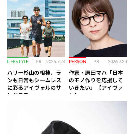
下を救う、脳のインナ
ーケアとは
LIFESTYLE
PR
2026.7.24
PERSON
PR
2026.7.24
ハリー杉山の相棒、ラ
作家・原田マハ「日本
ンも日常もシームレス
のモノ作りを応援して
に彩るアイヴォルのサ
いきたい」【アイヴァ
ングラス
ン】