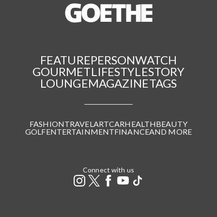
FEATURE
PERSON
WATCH
GOURMET
LIFESTYLE
STORY
LOUNGE
MAGAZINE
TAGS
FASHION
TRAVEL
ART
CAR
HEALTH
BEAUTY
GOLF
ENTERTAINMENT
FINANCE
AND MORE
Connect with us