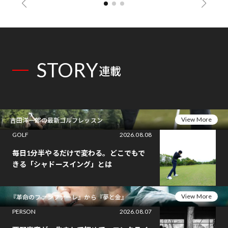
STORY
連載
View More
吉田洋一郎の最新ゴルフレッスン
GOLF
2026.08.08
毎日1分半やるだけで変わる。どこでもで
きる「シャドースイング」とは
View More
『革命のファンファーレ』から『夢と金』
PERSON
2026.08.07