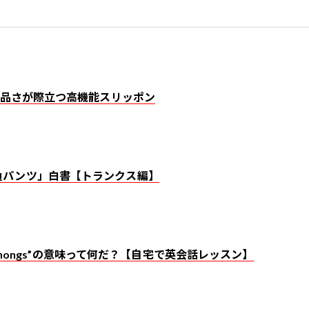
、上品さが際立つ高機能スリッポン
負パンツ」白書【トランクス編】
 ”thongs”の意味って何だ？【自宅で英会話レッスン】