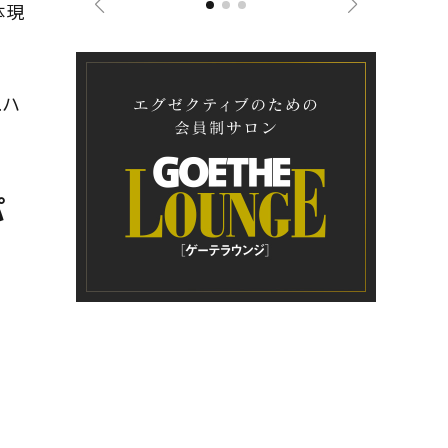
体現
.ハ
パ