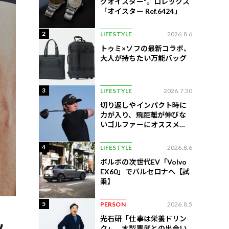
グオイスター"。ロレックス
「オイスター Ref.6424」
2
LIFESTYLE
2026.8.6
トゥミ×ソフの最新コラボ、
大人が持ちたい万能バッグ
3
LIFESTYLE
2026.7.30
切り返しやインパクト時に
力が入り、飛距離が伸びな
いゴルファーにオススメの
練習法
4
LIFESTYLE
2026.8.6
ボルボの次世代EV「Volvo
EX60」でバルセロナへ【試
乗】
5
PERSON
2026.8.5
光石研「仕事は栄養ドリン
ク」。木梨憲武との出会い