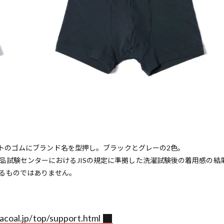
ストのゴムにブランド名を型押し。ブラックとグレーの2色。
品試験センターにおけるJISの規定に準拠した洗濯試験後の着用感の結
るものではありません。
coal.jp/top/support.html