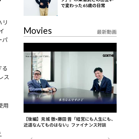
ツ
で変わった65歳の日常
ハリ
Movies
イ
最新動画
ーパ
する
レス
使用
ごした、海最
【後編】見城 徹×藤田 晋「経営にも人生にも、
【ゲーテ9
近道なんてものはない」ファイナンス対談
ンタビュー
ジネス戦略
え