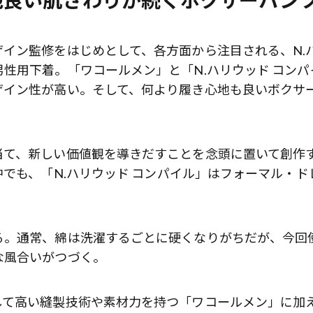
地良い肌ざわりが続くボクサーパン
イン監修をはじめとして、各方面から注目される、N.
性用下着。「ワコールメン」と「N.ハリウッド コンパ
ザイン性が高い。そして、何より履き心地も良いボクサ
て、新しい価値観を導きだすことを念頭に置いて創作
でも、「N.ハリウッド コンパイル」はフォーマル・ド
る。通常、綿は洗濯するごとに硬くなりがちだが、今回
風合いがつづく。
歌舞伎俳優・尾上右近が休息を過
前列ホテル「UMITO 熱海 別邸」
して高い縫製技術や素材力を持つ「ワコールメン」に加