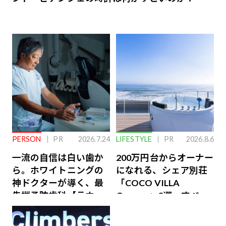
PERSON
PR
2026.7.24
LIFESTYLE
PR
2026.8.6
一流の自信は白い歯か
200万円台からオーナー
ら。ホワイトニングの
になれる、シェア別荘
神ドクターが導く、最
「COCO VILLA
先端予防歯科【ラウン
Owners」3選。すべて
ジ会員特典あり】
が絶景、収益も得られ
るその仕組みとは