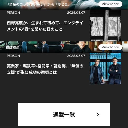
View More
『革命のファンファーレ』から『夢と金』
PERSON
2026.08.07
西野亮廣が、生まれて初めて、エンタテイ
メントの“音”を聞いた日のこと
View More
相師相愛
PERSON
2026.08.07
実業家・堀鉄平×格闘家・朝倉海、“無償の
支援”が生む成功の循環とは
連載一覧