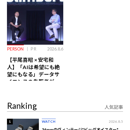
PERSON
PR
2026.8.6
【平尾喜昭 × 安宅和
人】「AIは希望にも絶
望にもなる」データサ
イエンスの先駆者が語
り合うAI時代の意思決
定
Ranking
人気記事
1
WATCH
2026.8.5
36mmのヴィンテージ"ビッグオイスター"。