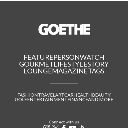
FEATURE
PERSON
WATCH
GOURMET
LIFESTYLE
STORY
LOUNGE
MAGAZINE
TAGS
FASHION
TRAVEL
ART
CAR
HEALTH
BEAUTY
GOLF
ENTERTAINMENT
FINANCE
AND MORE
Connect with us