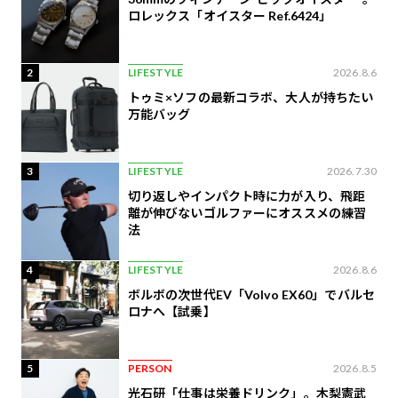
ロレックス「オイスター Ref.6424」
2
LIFESTYLE
2026.8.6
トゥミ×ソフの最新コラボ、大人が持ちたい
万能バッグ
3
LIFESTYLE
2026.7.30
切り返しやインパクト時に力が入り、飛距
離が伸びないゴルファーにオススメの練習
法
4
LIFESTYLE
2026.8.6
ボルボの次世代EV「Volvo EX60」でバルセ
ロナへ【試乗】
5
PERSON
2026.8.5
光石研「仕事は栄養ドリンク」。木梨憲武