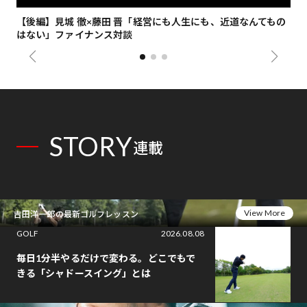
【後編】見城 徹×藤田 晋「経営にも人生にも、近道なんてもの
【
はない」ファイナンス対談
総
STORY
連載
View More
吉田洋一郎の最新ゴルフレッスン
GOLF
2026.08.08
毎日1分半やるだけで変わる。どこでもで
きる「シャドースイング」とは