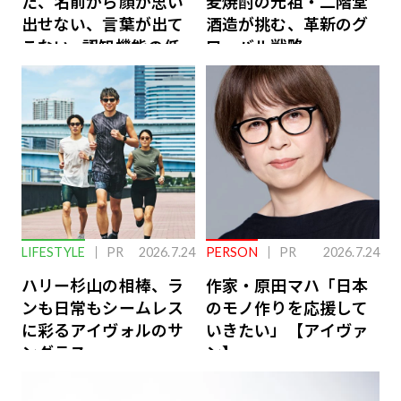
た、名前から顔が思い
麦焼酎の元祖・二階堂
出せない、言葉が出て
酒造が挑む、革新のグ
こない…認知機能の低
ローバル戦略
下を救う、脳のインナ
ーケアとは
LIFESTYLE
PR
2026.7.24
PERSON
PR
2026.7.24
ハリー杉山の相棒、ラ
作家・原田マハ「日本
ンも日常もシームレス
のモノ作りを応援して
に彩るアイヴォルのサ
いきたい」【アイヴァ
ングラス
ン】