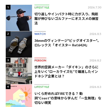
1
LIFESTYLE
2026.7.30
切り返しやインパクト時に力が入り、飛距
離が伸びないゴルファーにオススメの練習
法
2
WATCH
2026.8.5
36mmのヴィンテージ"ビッグオイスター"。
ロレックス「オイスター Ref.6424」
3
PERSON
2026.8.2
世界的空調メーカー「ダイキン」のさらに
上をいく“ローカライズ化”で躍進したイン
ドネシア企業とは？
4
LIFESTYLE
2026.8.3
いくら貯めればFIREできる？ 動
詞“Coast”の意味から学んだ「一生無理」な
切ない現実