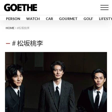
PERSON
WATCH
CAR
GOURMET
GOLF
LIFEST
HOME
#松坂桃李
# 松坂桃李