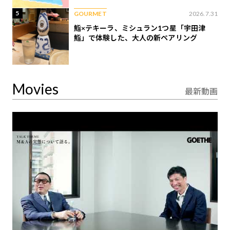
5
GOURMET
2026.7.31
鮨×テキーラ、ミシュラン1つ星「宇田津
鮨」で体験した、大人の新ペアリング
Movies
最新動画