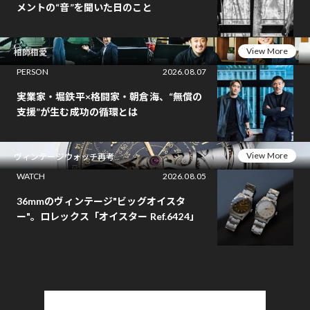
メントの“音”を聞いた日のこと
View More
相師相愛
PERSON
2026.08.07
実業家・堀鉄平×格闘家・朝倉海、“無償の
支援”が生む成功の循環とは
View More
ヴィンテージウォッチ再考
WATCH
2026.08.05
36mmのヴィンテージ"ビッグオイスタ
ー"。ロレックス「オイスター Ref.6424」