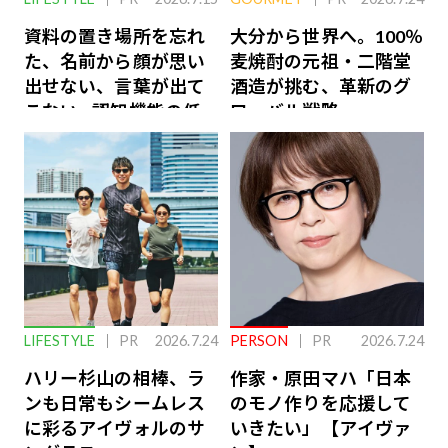
資料の置き場所を忘れ
大分から世界へ。100％
た、名前から顔が思い
麦焼酎の元祖・二階堂
出せない、言葉が出て
酒造が挑む、革新のグ
こない…認知機能の低
ローバル戦略
下を救う、脳のインナ
ーケアとは
LIFESTYLE
PR
2026.7.24
PERSON
PR
2026.7.24
ハリー杉山の相棒、ラ
作家・原田マハ「日本
ンも日常もシームレス
のモノ作りを応援して
に彩るアイヴォルのサ
いきたい」【アイヴァ