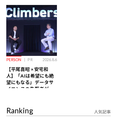
ジ会員特典あり】
が絶景、収益も得られ
るその仕組みとは
PERSON
PR
2026.8.6
【平尾喜昭 × 安宅和
人】「AIは希望にも絶
望にもなる」データサ
イエンスの先駆者が語
り合うAI時代の意思決
定
Ranking
人気記事