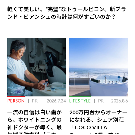
軽くて美しい、“完璧”なトゥールビヨン。新ブラ
ンド・ビアンシェの時計は何がすごいのか？
PERSON
PR
2026.7.24
LIFESTYLE
PR
2026.8.6
一流の自信は白い歯か
200万円台からオーナー
ら。ホワイトニングの
になれる、シェア別荘
神ドクターが導く、最
「COCO VILLA
先端予防歯科【ラウン
Owners」3選。すべて