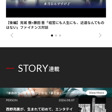
【後編】見城 徹×藤田 晋「経営にも人生にも、近道なんてもの
【
はない」ファイナンス対談
総
STORY
連載
View More
『革命のファンファーレ』から『夢と金』
PERSON
2026.08.07
西野亮廣が、生まれて初めて、エンタテイ