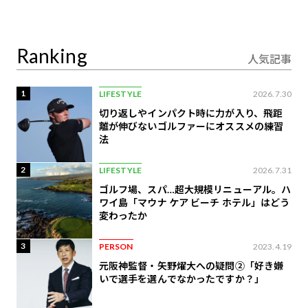
ジ会員特典あり】
Ranking
人気記事
1
LIFESTYLE
2026.7.30
切り返しやインパクト時に力が入り、飛距
離が伸びないゴルファーにオススメの練習
法
2
LIFESTYLE
2026.7.31
ゴルフ場、スパ…超大規模リニューアル。ハ
ワイ島「マウナ ケア ビーチ ホテル」はどう
変わったか
3
PERSON
2023.4.19
元阪神監督・矢野燿大への疑問②「好き嫌
いで選手を選んでなかったですか？」