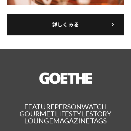
詳しくみる
FEATURE
PERSON
WATCH
GOURMET
LIFESTYLE
STORY
LOUNGE
MAGAZINE
TAGS