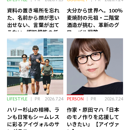
資料の置き場所を忘れ
大分から世界へ。100％
た、名前から顔が思い
麦焼酎の元祖・二階堂
出せない、言葉が出て
酒造が挑む、革新のグ
こない…認知機能の低
ローバル戦略
下を救う、脳のインナ
ーケアとは
LIFESTYLE
PR
2026.7.24
PERSON
PR
2026.7.24
ハリー杉山の相棒、ラ
作家・原田マハ「日本
ンも日常もシームレス
のモノ作りを応援して
に彩るアイヴォルのサ
いきたい」【アイヴァ