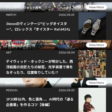
View More
ヴィンテージウォッチ再考
WATCH
2026.08.05
36mmのヴィンテージ"ビッグオイスタ
ー"。ロレックス「オイスター Ref.6424」
View More
アートというお買い物
ART
2026.08.04
デイヴィッド・ホックニーが明かした、西
洋絵画の巨匠たちの秘密。光学装置で像を
なぞったり、位置取りしていた!?
View More
桝本壮志コラム
PERSON
2026.08.03
1P20秒以内、色と画角…、AI時代の「通る
企画書」を作るコツ【後編】