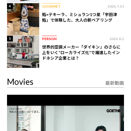
4
GOURMET
2026.7.31
鮨×テキーラ、ミシュラン1つ星「宇田津
鮨」で体験した、大人の新ペアリング
5
PERSON
2026.8.2
世界的空調メーカー「ダイキン」のさらに
上をいく“ローカライズ化”で躍進したイン
ドネシア企業とは？
Movies
最新動画