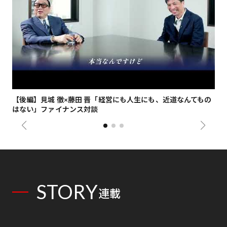
【後編】見城 徹×藤田 晋「経営にも人生にも、近道なんてもの
【
はない」ファイナンス対談
総
STORY
連載