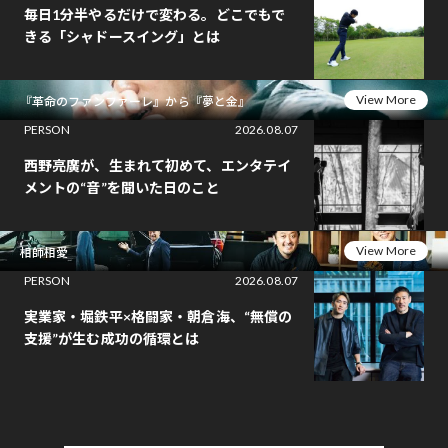
毎日1分半やるだけで変わる。どこでもで
きる「シャドースイング」とは
View More
『革命のファンファーレ』から『夢と金』
PERSON
2026.08.07
西野亮廣が、生まれて初めて、エンタテイ
メントの“音”を聞いた日のこと
View More
相師相愛
PERSON
2026.08.07
実業家・堀鉄平×格闘家・朝倉海、“無償の
支援”が生む成功の循環とは