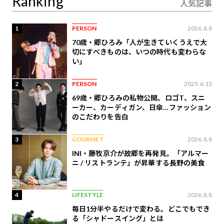
Ranking
人気記事
1
PERSON
2026.8.8
70歳・郷ひろみ「人が生きていくうえで大
切にすべきものは、いつの時代も変わらな
い」
2
PERSON
2025.6.13
69歳・郷ひろみの私物公開。ロゴT、スニ
ーカー、カーディガン、日傘…ファッション
のこだわりを告白
3
GOURMET
2026.8.8
INI・藤牧京介が故郷を再発見。「アルマー
ニ / リストランテ」が昇華する長野の美食
4
LIFESTYLE
2026.8.8
毎日1分半やるだけで変わる。どこでもでき
る「シャドースイング」とは