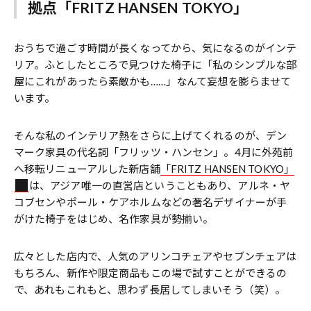
拠点「FRITZ HANSEN TOKYO」
おうちで過ごす時間が長くなってから、気になるのがインテ
リア。ふとしたところで見つけた椅子に「私のシンプルな部
屋にこれがあったら素敵かも……」なんて妄想を膨らませて
います。
そんな私のインテリア熱をさらに上げてくれるのが、デン
マーク家具の代名詞「フリッツ・ハンセン」。4月に外苑前
へ移転リニューアルした新店舗
「FRITZ HANSEN TOKYO」
は、アジア唯一の直営店ということもあり、アルネ・ヤ
コブセンやポール・ケアホルムなどの著名デザイナーが手
がけた椅子をはじめ、名作家具が勢揃い。
広々とした店内で、人気のアリンコチェアやセブンチェアは
もちろん、新作や限定商品もこの場で試すことができるの
で、あれもこれもと、思わず長居してしまいそう（笑）。