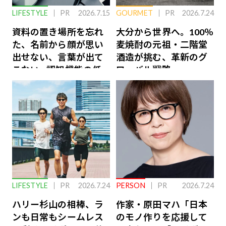
LIFESTYLE
PR
2026.7.15
GOURMET
PR
2026.7.24
資料の置き場所を忘れ
大分から世界へ。100％
た、名前から顔が思い
麦焼酎の元祖・二階堂
出せない、言葉が出て
酒造が挑む、革新のグ
こない…認知機能の低
ローバル戦略
下を救う、脳のインナ
ーケアとは
LIFESTYLE
PR
2026.7.24
PERSON
PR
2026.7.24
ハリー杉山の相棒、ラ
作家・原田マハ「日本
ンも日常もシームレス
のモノ作りを応援して