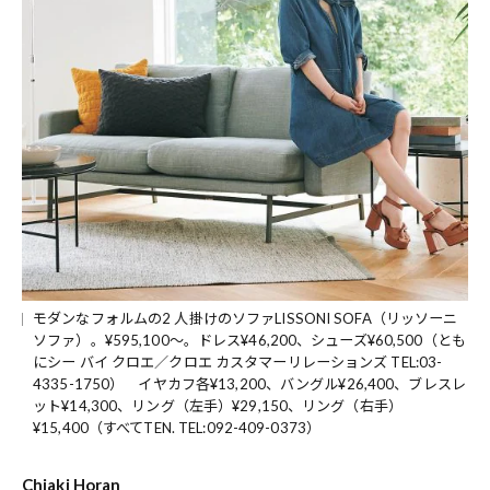
モダンなフォルムの2 人掛けのソファLISSONI SOFA（リッソーニ
ソファ）。¥595,100～。ドレス¥46,200、シューズ¥60,500（とも
にシー バイ クロエ／クロエ カスタマーリレーションズ TEL:03-
4335-1750） イヤカフ各¥13,200、バングル¥26,400、ブレスレ
ット¥14,300、リング（左手）¥29,150、リング（右手）
¥15,400（すべてTEN. TEL:092-409-0373）
Chiaki Horan