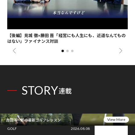
【後編】見城 徹×藤田 晋「経営にも人生にも、近道なんてもの
【
はない」ファイナンス対談
総
STORY
連載
View More
吉田洋一郎の最新ゴルフレッスン
GOLF
2026.08.08