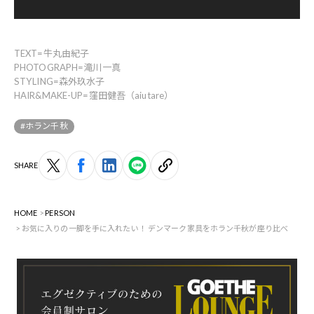
TEXT=牛丸由紀子
PHOTOGRAPH=滝川一真
STYLING=森外玖水子
HAIR&MAKE-UP=窪田健吾（aiutare）
#ホラン千秋
SHARE
HOME
PERSON
お気に入りの一脚を手に入れたい！ デンマーク家具をホラン千秋が座り比べ