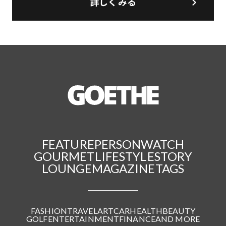
詳しくみる
FEATURE
PERSON
WATCH
GOURMET
LIFESTYLE
STORY
LOUNGE
MAGAZINE
TAGS
FASHION
TRAVEL
ART
CAR
HEALTH
BEAUTY
GOLF
ENTERTAINMENT
FINANCE
AND MORE