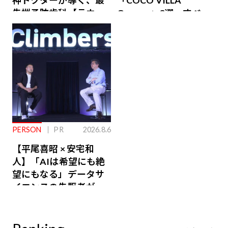
神ドクターが導く、最
「COCO VILLA
先端予防歯科【ラウン
Owners」3選。すべて
ジ会員特典あり】
が絶景、収益も得られ
るその仕組みとは
PERSON
PR
2026.8.6
【平尾喜昭 × 安宅和
人】「AIは希望にも絶
望にもなる」データサ
イエンスの先駆者が語
り合うAI時代の意思決
定