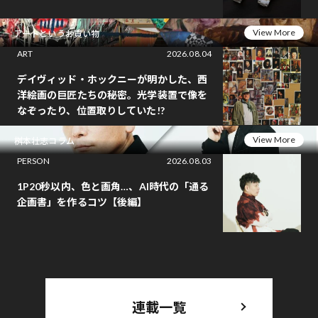
View More
アートというお買い物
ART
2026.08.04
デイヴィッド・ホックニーが明かした、西
洋絵画の巨匠たちの秘密。光学装置で像を
なぞったり、位置取りしていた!?
View More
桝本壮志コラム
PERSON
2026.08.03
1P20秒以内、色と画角…、AI時代の「通る
企画書」を作るコツ【後編】
連載一覧