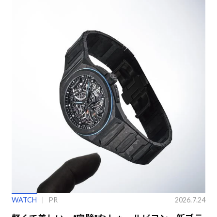
WATCH
PR
2026.7.24