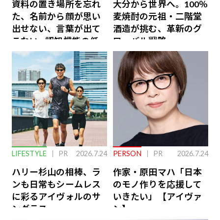
資料の置き場所を忘れ
大分から世界へ。100％
た、名前から顔が思い
麦焼酎の元祖・二階堂
出せない、言葉が出て
酒造が挑む、革新のグ
こない…認知機能の低
ローバル戦略
下を救う、脳のインナ
ーケアとは
LIFESTYLE
PR
2026.7.24
PERSON
PR
2026.7.24
ハリー杉山の相棒、ラ
作家・原田マハ「日本
ンも日常もシームレス
のモノ作りを応援して
に彩るアイヴォルのサ
いきたい」【アイヴァ
ングラス
ン】