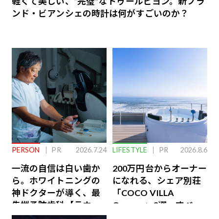
軽くて美しい、“完璧”なトゥールビヨン。新ブラ
ンド・ビアンシェの時計は何がすごいのか？
PERSON
PR
2026.7.24
LIFESTYLE
PR
2026.8.6
一流の自信は白い歯か
200万円台からオーナー
ら。ホワイトニングの
になれる、シェア別荘
神ドクターが導く、最
「COCO VILLA
先端予防歯科【ラウン
Owners」3選。すべて
ジ会員特典あり】
が絶景、収益も得られ