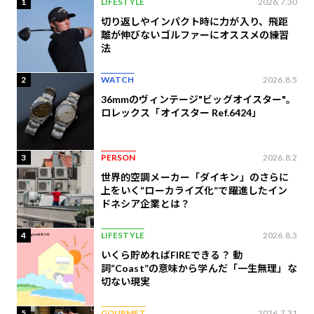
1
LIFESTYLE
2026.7.30
切り返しやインパクト時に力が入り、飛距
離が伸びないゴルファーにオススメの練習
法
2
WATCH
2026.8.5
36mmのヴィンテージ"ビッグオイスター"。
ロレックス「オイスター Ref.6424」
3
PERSON
2026.8.2
世界的空調メーカー「ダイキン」のさらに
上をいく“ローカライズ化”で躍進したイン
ドネシア企業とは？
4
LIFESTYLE
2026.8.3
いくら貯めればFIREできる？ 動
詞“Coast”の意味から学んだ「一生無理」な
切ない現実
5
GOURMET
2026.7.31