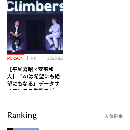
るその仕組みとは
PERSON
PR
2026.8.6
【平尾喜昭 × 安宅和
人】「AIは希望にも絶
望にもなる」データサ
イエンスの先駆者が語
り合うAI時代の意思決
定
Ranking
人気記事