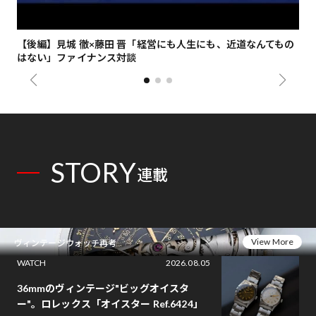
【後編】見城 徹×藤田 晋「経営にも人生にも、近道なんてもの
【
はない」ファイナンス対談
総
STORY
連載
View More
ヴィンテージウォッチ再考
WATCH
2026.08.05
36mmのヴィンテージ"ビッグオイスタ
ー"。ロレックス「オイスター Ref.6424」