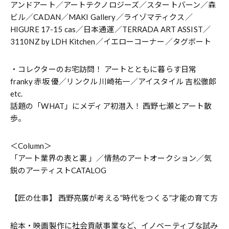
アンドアート／アートテクノロジーズ／スタートバーン／森
ビル／CADAN／MAKI Gallery／ライゾマティクス／
HIGURE 17-15 cas／日本通運／TERRADA ART ASSIST／
3110NZ by LDH Kitchen／イエローコーナー／タグボート
・コレクターのお宅訪問！ アートとともに暮らす日常
franky 赤坂 優／リンクル 川崎祐一／アイスタイル 吉松徹郎
etc.
話題の「WHAT」にメディア初潜入！ 西野七瀬とアート散
歩。
＜Column＞
「アート業界の表と裏 」／情熱のアートオークション／気
鋭のアーティストCATALOG
【匠の仕事】 西野亮廣が考える”時代をつくる”才能の育て方
絵本・映画製作に社会貢献事業など、イノベーティブな試み