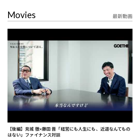
Movies
最新動画
【後編】見城 徹×藤田 晋「経営にも人生にも、近道なんてもの
【
はない」ファイナンス対談
総