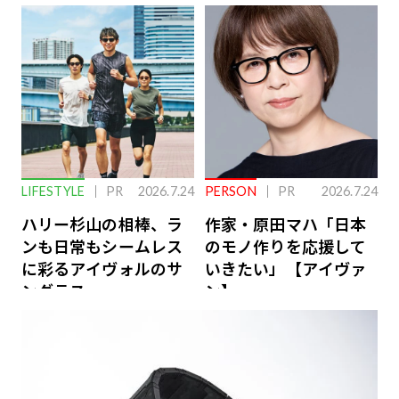
下を救う、脳のインナ
ーケアとは
LIFESTYLE
PR
2026.7.24
PERSON
PR
2026.7.24
ハリー杉山の相棒、ラ
作家・原田マハ「日本
ンも日常もシームレス
のモノ作りを応援して
に彩るアイヴォルのサ
いきたい」【アイヴァ
ングラス
ン】