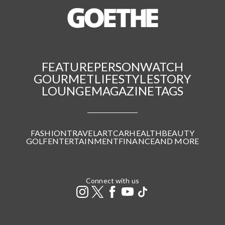
FEATURE
PERSON
WATCH
GOURMET
LIFESTYLE
STORY
LOUNGE
MAGAZINE
TAGS
FASHION
TRAVEL
ART
CAR
HEALTH
BEAUTY
GOLF
ENTERTAINMENT
FINANCE
AND MORE
Connect with us