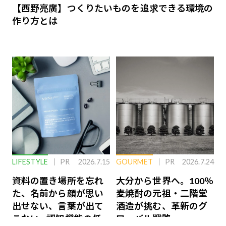
【西野亮廣】つくりたいものを追求できる環境の
作り方とは
LIFESTYLE
PR
2026.7.15
GOURMET
PR
2026.7.24
資料の置き場所を忘れ
大分から世界へ。100％
た、名前から顔が思い
麦焼酎の元祖・二階堂
出せない、言葉が出て
酒造が挑む、革新のグ
こない…認知機能の低
ローバル戦略