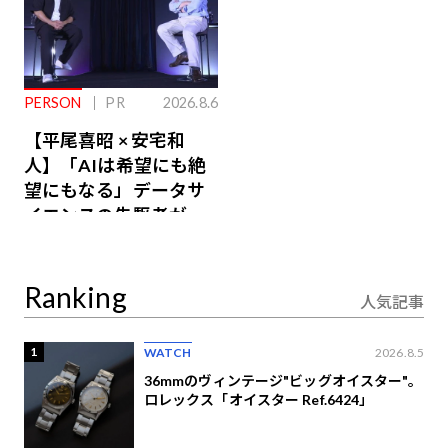
PERSON
PR
2026.8.6
【平尾喜昭 × 安宅和
人】「AIは希望にも絶
望にもなる」データサ
イエンスの先駆者が語
り合うAI時代の意思決
定
Ranking
人気記事
1
WATCH
2026.8.5
36mmのヴィンテージ"ビッグオイスター"。
ロレックス「オイスター Ref.6424」