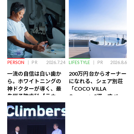
PERSON
PR
2026.7.24
LIFESTYLE
PR
2026.8.6
一流の自信は白い歯か
200万円台からオーナー
ら。ホワイトニングの
になれる、シェア別荘
神ドクターが導く、最
「COCO VILLA
先端予防歯科【ラウン
Owners」3選。すべて
ジ会員特典あり】
が絶景、収益も得られ
るその仕組みとは