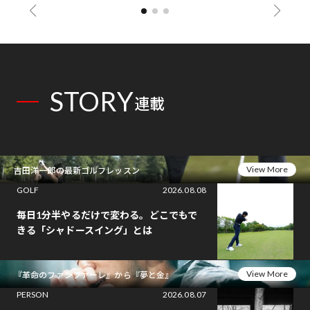
STORY
連載
View More
吉田洋一郎の最新ゴルフレッスン
GOLF
2026.08.08
毎日1分半やるだけで変わる。どこでもで
きる「シャドースイング」とは
View More
『革命のファンファーレ』から『夢と金』
PERSON
2026.08.07