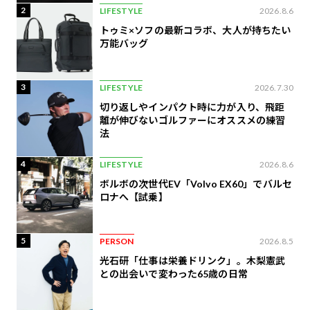
2
LIFESTYLE
2026.8.6
トゥミ×ソフの最新コラボ、大人が持ちたい
万能バッグ
3
LIFESTYLE
2026.7.30
切り返しやインパクト時に力が入り、飛距
離が伸びないゴルファーにオススメの練習
法
4
LIFESTYLE
2026.8.6
ボルボの次世代EV「Volvo EX60」でバルセ
ロナへ【試乗】
5
PERSON
2026.8.5
光石研「仕事は栄養ドリンク」。木梨憲武
との出会いで変わった65歳の日常