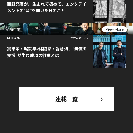
西野亮廣が、生まれて初めて、エンタテイ
メントの“音”を聞いた日のこと
View More
相師相愛
PERSON
2026.08.07
実業家・堀鉄平×格闘家・朝倉海、“無償の
支援”が生む成功の循環とは
連載一覧