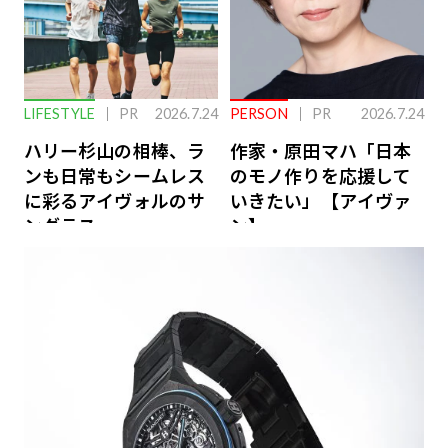
LIFESTYLE
PR
2026.7.24
PERSON
PR
2026.7.24
ハリー杉山の相棒、ラ
作家・原田マハ「日本
ンも日常もシームレス
のモノ作りを応援して
に彩るアイヴォルのサ
いきたい」【アイヴァ
ングラス
ン】