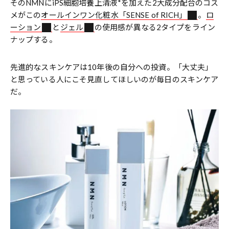
そのNMNにiPS細胞培養上清液*を加えた2大成分配合のコス
メがこの
オールインワン化粧水「SENSE of RICH」
。
ロ
ーション
と
ジェル
の使用感が異なる2タイプをライン
ナップする。
先進的なスキンケアは10年後の自分への投資。「大丈夫」
と思っている人にこそ見直してほしいのが毎日のスキンケア
だ。