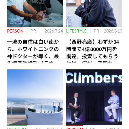
PERSON
PR
2026.7.24
LIFESTYLE
PR
2026.8.10
一流の自信は白い歯か
【西野亮廣】わずか34
ら。ホワイトニングの
時間で4億8000万円を
神ドクターが導く、最
調達。投資してもらう
先端予防歯科【ラウン
には、何が一番問われ
ジ会員特典あり】
るのか