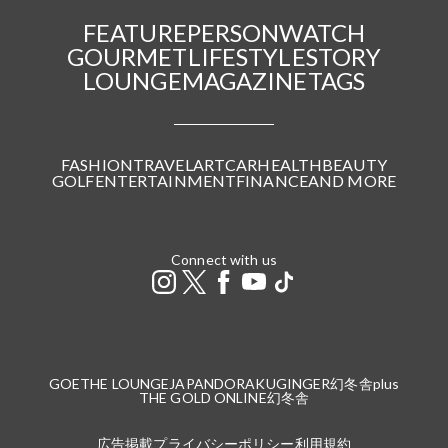
FEATURE
PERSON
WATCH
GOURMET
LIFESTYLE
STORY
LOUNGE
MAGAZINE
TAGS
FASHION
TRAVEL
ART
CAR
HEALTH
BEAUTY
GOLF
ENTERTAINMENT
FINANCE
AND MORE
Connect with us
GOETHE LOUNGE
JAPANDORAKU
GINGER
幻冬舎plus
THE GOLD ONLINE
幻冬舎
広告掲載
プライバシーポリシー
利用規約