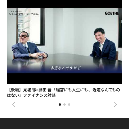
【後編】見城 徹×藤田 晋「経営にも人生にも、近道なんてもの
【
はない」ファイナンス対談
総