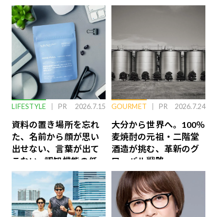
LIFESTYLE
PR
2026.7.15
GOURMET
PR
2026.7.24
資料の置き場所を忘れ
大分から世界へ。100％
た、名前から顔が思い
麦焼酎の元祖・二階堂
出せない、言葉が出て
酒造が挑む、革新のグ
こない…認知機能の低
ローバル戦略
下を救う、脳のインナ
ーケアとは