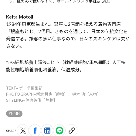
り、控えめで使いやすく、オールインワンの手軽さも◎。
Keita Motoji
1984年東京都生まれ。銀座に2店舗を構える着物専門店
「銀座もとじ」2代目。きものを通して、日本の伝統文化を
発信する。接客の多い仕事なので、日々のスキンケアは欠か
さない。
*iPS細胞培養上清液…ヒト（線維芽細胞/単核細胞）人工多
能性細胞培養順化培養液。保湿成分。
TEXT=ゲーテ編集部
PHOTOGRAPH=新倉哲也［静物］、枦木 功［人物］
STYLING=仲唐英俊［静物］
#NMN
SHARE