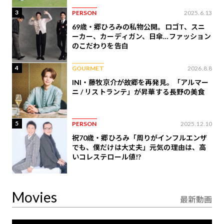
3
PERSON
2025.6.13
69歳・郷ひろみの私物公開。ロゴT、スニ
ーカー、カーディガン、日傘…ファッション
のこだわりを告白
4
GOURMET
2026.8.8
INI・藤牧京介が故郷を再発見。「アルマー
ニ / リストランテ」が昇華する長野の美食
5
PERSON
2025.12.10
祝70歳・郷ひろみ「周りがインフルエンザ
でも、僕だけは大丈夫」元気の理由は、高
いコレステロール値!?
Movies
最新動画