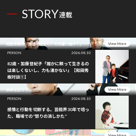
STORY
連載
View More
和田秀樹の「医者ではなく、大先輩に聞け！」
PERSON
2026.08.10
82歳・加藤登紀子「誰かに頼って生きるの
は楽しくないし、力も湧かない」【和田秀
樹対談①】
View More
桝本壮志コラム
PERSON
2026.08.10
感情と行動を切断する。芸能界30年で培っ
た、職場での“怒りの消しかた”
View More
英語力0.5レッスン「人のEnglishを笑うな」