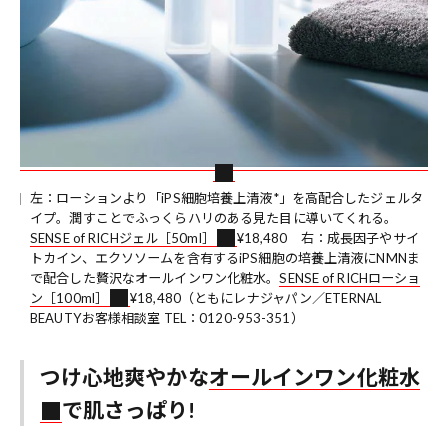
左：ローションより「iPS細胞培養上清液*」を高配合したジェルタ
イプ。潤すことでふっくらハリのある見た目に導いてくれる。
SENSE of RICHジェル［50ml］
¥18,480 右：成長因子やサイ
トカイン、エクソソームを含有するiPS細胞の培養上清液にNMNま
で配合した贅沢なオールインワン化粧水。
SENSE of RICHローショ
ン［100ml］
¥18,480（ともにレナジャパン／ETERNAL
BEAUTYお客様相談室 TEL：0120-953-351）
つけ心地爽やかな
オールインワン化粧水
で肌さっぱり!