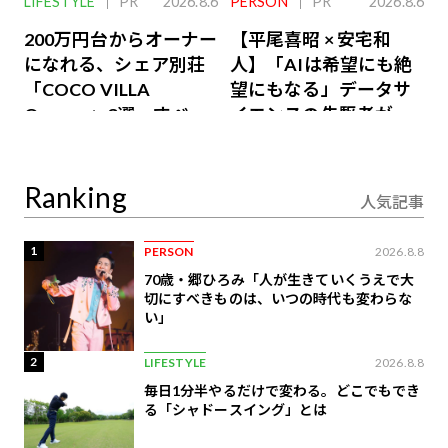
LIFESTYLE
PR
2026.8.6
PERSON
PR
2026.8.6
200万円台からオーナー
【平尾喜昭 × 安宅和
になれる、シェア別荘
人】「AIは希望にも絶
「COCO VILLA
望にもなる」データサ
Owners」3選。すべて
イエンスの先駆者が語
が絶景、収益も得られ
り合うAI時代の意思決
るその仕組みとは
定
Ranking
人気記事
1
PERSON
2026.8.8
70歳・郷ひろみ「人が生きていくうえで大
切にすべきものは、いつの時代も変わらな
い」
2
LIFESTYLE
2026.8.8
毎日1分半やるだけで変わる。どこでもでき
る「シャドースイング」とは