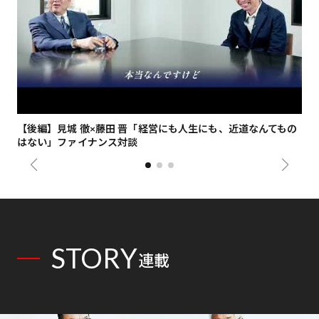
【後編】見城 徹×藤田 晋「経営にも人生にも、近道なんてもの
【
はない」ファイナンス対談
総
STORY
連載