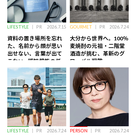
LIFESTYLE
PR
2026.7.15
GOURMET
PR
2026.7.24
資料の置き場所を忘れ
大分から世界へ。100％
た、名前から顔が思い
麦焼酎の元祖・二階堂
出せない、言葉が出て
酒造が挑む、革新のグ
こない…認知機能の低
ローバル戦略
下を救う、脳のインナ
ーケアとは
LIFESTYLE
PR
2026.7.24
PERSON
PR
2026.7.24