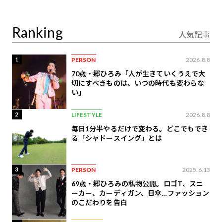
が絶景、収益も得られ
り合うAI時代の意思決
るその仕組みとは
定
Ranking
人気記事
1
PERSON
2026.8.8
70歳・郷ひろみ「人が生きていくうえで大
切にすべきものは、いつの時代も変わらな
い」
2
LIFESTYLE
2026.8.8
毎日1分半やるだけで変わる。どこでもでき
る「シャドースイング」とは
3
PERSON
2025.6.13
69歳・郷ひろみの私物公開。ロゴT、スニ
ーカー、カーディガン、日傘…ファッション
のこだわりを告白