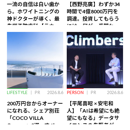
一流の自信は白い歯か
【西野亮廣】わずか34
ら。ホワイトニングの
時間で4億8000万円を
神ドクターが導く、最
調達。投資してもらう
先端予防歯科【ラウン
には、何が一番問われ
ジ会員特典あり】
るのか
LIFESTYLE
PR
2026.8.6
PERSON
PR
2026.8.6
200万円台からオーナー
【平尾喜昭 × 安宅和
になれる、シェア別荘
人】「AIは希望にも絶
「COCO VILLA
望にもなる」データサ
Owners」3選。すべて
イエンスの先駆者が語