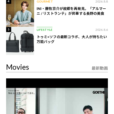
4
GOURMET
2026.8.8
INI・藤牧京介が故郷を再発見。「アルマー
ニ / リストランテ」が昇華する長野の美食
5
LIFESTYLE
2026.8.6
トゥミ×ソフの最新コラボ、大人が持ちたい
万能バッグ
Movies
最新動画