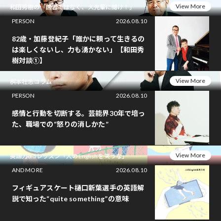
View More
和田秀樹の「医者ではなく、大先輩に聞け！」
PERSON
2026.08.10
82歳・加藤登紀子「誰かに頼って生きるの
は楽しくないし、力も湧かない」【和田秀
樹対談①】
View More
桝本壮志コラム
PERSON
2026.08.10
感情と行動を切断する。芸能界30年で培っ
た、職場での“怒りの消しかた”
View More
英語力0.5レッスン「人のEnglishを笑うな」
AND MORE
2026.08.10
フィギュアスケート樋口新葉選手の英語解
説で知った“quite something”の意味