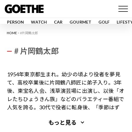
PERSON
WATCH
CAR
GOURMET
GOLF
LIFEST
HOME
#片岡鶴太郎
# 片岡鶴太郎
1954年東京都生まれ。幼少の頃より役者を夢見
て、高校卒業後に片岡鶴八師匠に弟子入り。3年
後、東宝名人会、浅草演芸場に出演し、以後「オ
レたちひょうきん族」などのバラエティー番組で
人気を誇る。30代で役者に転身後、「季節はず
れの海岸物語」、「金田一耕助シリーズ」、「八
もっと見る
丁堀の七人」などに主演。1988年に出演した映