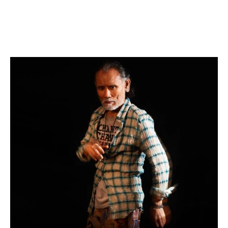
画『異人たちとの夏』日本アカデミー賞最優秀助
演男優賞など数多くの賞を受賞。近年の出演作は
「連続テレビ小説 ちむどんどん」や「警部補ダ
イマジン」ほか、映画や舞台でも活躍している。
また、書の芥川賞と言われる「手島右卿賞」を受
賞、芸術家としても名高い。ボクシングのプロラ
イセンスをを持ち、ヨガマスターとしても活躍
中。