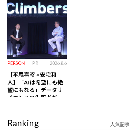
ジ会員特典あり】
が絶景、収益も得られ
るその仕組みとは
PERSON
PR
2026.8.6
【平尾喜昭 × 安宅和
人】「AIは希望にも絶
望にもなる」データサ
イエンスの先駆者が語
り合うAI時代の意思決
定
Ranking
人気記事