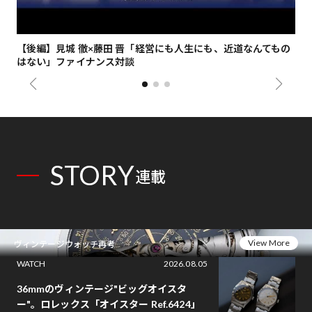
【後編】見城 徹×藤田 晋「経営にも人生にも、近道なんてもの
【
はない」ファイナンス対談
総
STORY
連載
View More
ヴィンテージウォッチ再考
WATCH
2026.08.05
36mmのヴィンテージ"ビッグオイスタ
ー"。ロレックス「オイスター Ref.6424」