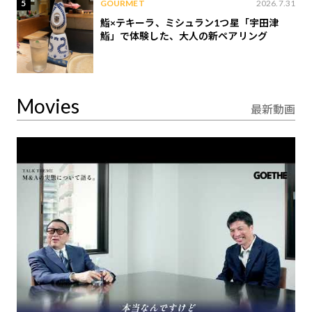
5
GOURMET
2026.7.31
鮨×テキーラ、ミシュラン1つ星「宇田津
鮨」で体験した、大人の新ペアリング
Movies
最新動画