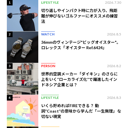
1
LIFESTYLE
2026.7.30
切り返しやインパクト時に力が入り、飛距
離が伸びないゴルファーにオススメの練習
法
2
WATCH
2026.8.5
36mmのヴィンテージ"ビッグオイスター"。
ロレックス「オイスター Ref.6424」
3
PERSON
2026.8.2
世界的空調メーカー「ダイキン」のさらに
上をいく“ローカライズ化”で躍進したイン
ドネシア企業とは？
4
LIFESTYLE
2026.8.3
いくら貯めればFIREできる？ 動
詞“Coast”の意味から学んだ「一生無理」な
切ない現実