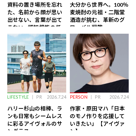
資料の置き場所を忘れ
大分から世界へ。100％
た、名前から顔が思い
麦焼酎の元祖・二階堂
出せない、言葉が出て
酒造が挑む、革新のグ
こない…認知機能の低
ローバル戦略
下を救う、脳のインナ
ーケアとは
LIFESTYLE
PR
2026.7.24
PERSON
PR
2026.7.24
ハリー杉山の相棒、ラ
作家・原田マハ「日本
ンも日常もシームレス
のモノ作りを応援して
に彩るアイヴォルのサ
いきたい」【アイヴァ
ングラス
ン】