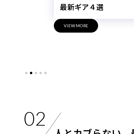
ア４選
VIEW MORE
02
人とカブらない、