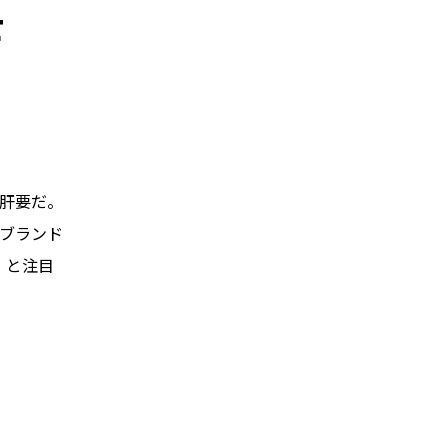
F
肝要だ。
ブランド
」と注目