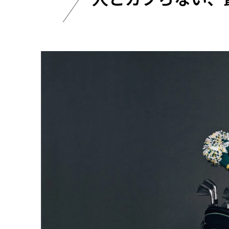
！ コ
バッグ
EW MORE