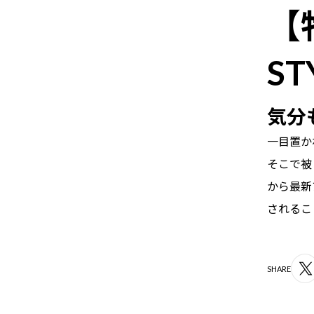
【
ST
気分
一目置か
そこで被
から最新
されるこ
SHARE