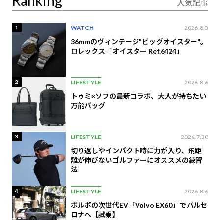
Ranking
人気記事
1
WATCH
2026.8.5
36mmのヴィンテージ"ビッグオイスター"。
ロレックス「オイスター Ref.6424」
2
LIFESTYLE
2026.8.6
トゥミ×ソフの最新コラボ、大人が持ちたい
万能バッグ
3
LIFESTYLE
2026.7.30
切り返しやインパクト時に力が入り、飛距
離が伸びないゴルファーにオススメの練習
法
4
LIFESTYLE
2026.8.6
ボルボの次世代EV「Volvo EX60」でバルセ
ロナへ【試乗】