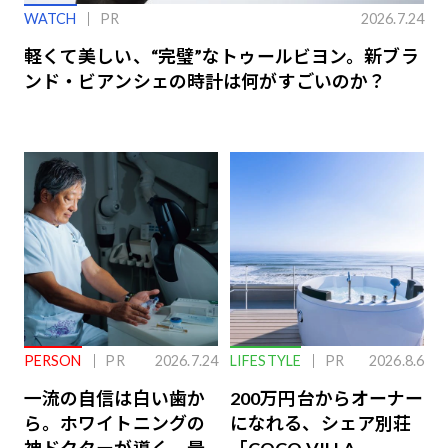
WATCH
PR
2026.7.24
軽くて美しい、“完璧”なトゥールビヨン。新ブラ
ンド・ビアンシェの時計は何がすごいのか？
PERSON
PR
2026.7.24
LIFESTYLE
PR
2026.8.6
一流の自信は白い歯か
200万円台からオーナー
ら。ホワイトニングの
になれる、シェア別荘
神ドクターが導く、最
「COCO VILLA