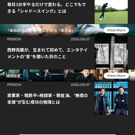
毎日1分半やるだけで変わる。どこでもで
きる「シャドースイング」とは
View More
『革命のファンファーレ』から『夢と金』
PERSON
2026.08.07
西野亮廣が、生まれて初めて、エンタテイ
メントの“音”を聞いた日のこと
View More
相師相愛
PERSON
2026.08.07
実業家・堀鉄平×格闘家・朝倉海、“無償の
支援”が生む成功の循環とは