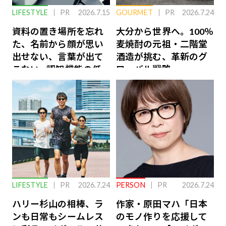
LIFESTYLE
PR
2026.7.15
GOURMET
PR
2026.7.24
資料の置き場所を忘れ
大分から世界へ。100％
た、名前から顔が思い
麦焼酎の元祖・二階堂
出せない、言葉が出て
酒造が挑む、革新のグ
こない…認知機能の低
ローバル戦略
下を救う、脳のインナ
ーケアとは
LIFESTYLE
PR
2026.7.24
PERSON
PR
2026.7.24
ハリー杉山の相棒、ラ
作家・原田マハ「日本
ンも日常もシームレス
のモノ作りを応援して