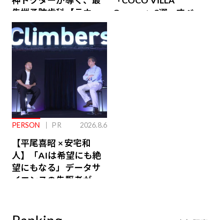
先端予防歯科【ラウン
Owners」3選。すべて
ジ会員特典あり】
が絶景、収益も得られ
るその仕組みとは
PERSON
PR
2026.8.6
【平尾喜昭 × 安宅和
人】「AIは希望にも絶
望にもなる」データサ
イエンスの先駆者が語
り合うAI時代の意思決
定