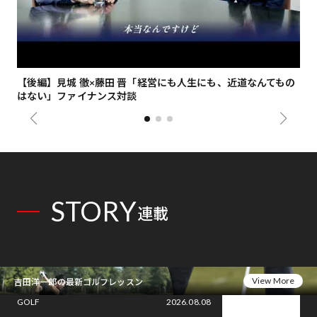
【後編】見城 徹×藤田 晋「経営にも人生にも、近道なんてもの
【
はない」ファイナンス対談
総
STORY
連載
View More
吉田洋一郎の最新ゴルフレッスン
GOLF
2026.08.08