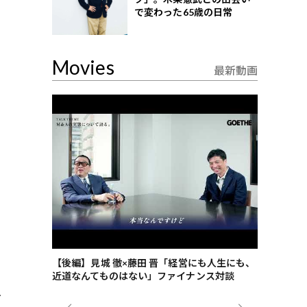
で変わった65歳の日常
Movies
最新動画
ごした、海最
【後編】見城 徹×藤田 晋「経営にも人生にも、
【ゲーテ9
近道なんてものはない」ファイナンス対談
ンタビュー
、
ジネス戦略
ゼ