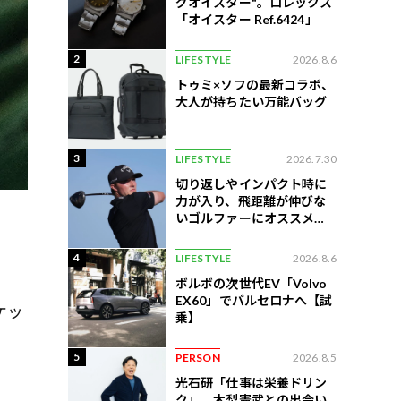
グオイスター"。ロレックス
「オイスター Ref.6424」
2
LIFESTYLE
2026.8.6
トゥミ×ソフの最新コラボ、
大人が持ちたい万能バッグ
3
LIFESTYLE
2026.7.30
切り返しやインパクト時に
力が入り、飛距離が伸びな
いゴルファーにオススメの
練習法
4
LIFESTYLE
2026.8.6
ボルボの次世代EV「Volvo
EX60」でバルセロナへ【試
ケッ
乗】
5
PERSON
2026.8.5
光石研「仕事は栄養ドリン
ク」。木梨憲武との出会い