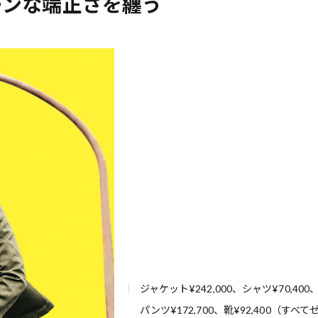
ーンな端正さを纏う
歌舞伎俳優・尾上右近が休息を過
前列ホテル「UMITO 熱海 別邸」
ジャケット¥242,000、シャツ¥70,400
パンツ¥172,700、靴¥92,400（すべて