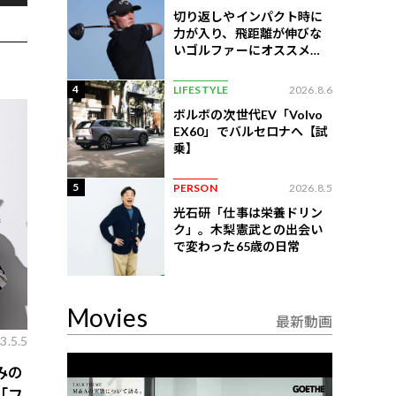
切り返しやインパクト時に
力が入り、飛距離が伸びな
いゴルファーにオススメの
練習法
4
LIFESTYLE
2026.8.6
ボルボの次世代EV「Volvo
EX60」でバルセロナへ【試
乗】
5
PERSON
2026.8.5
光石研「仕事は栄養ドリン
ク」。木梨憲武との出会い
で変わった65歳の日常
Movies
最新動画
3.5.5
みの
「フ