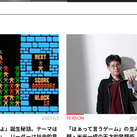
2023.6.3
PERSON
202
よ」誕生秘話。テーマは
「はぁって言うゲーム」の生
」、リーダーは社会的意
親・米光一成の天才的発想術