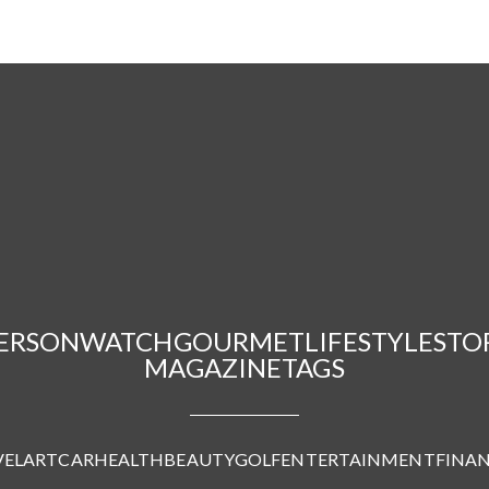
ERSON
WATCH
GOURMET
LIFESTYLE
STO
MAGAZINE
TAGS
VEL
ART
CAR
HEALTH
BEAUTY
GOLF
ENTERTAINMENT
FINA