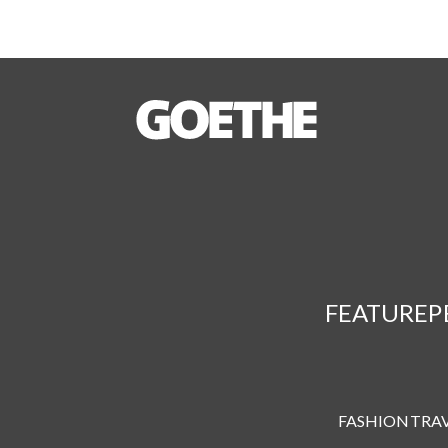
FEATURE
P
FASHION
TRA