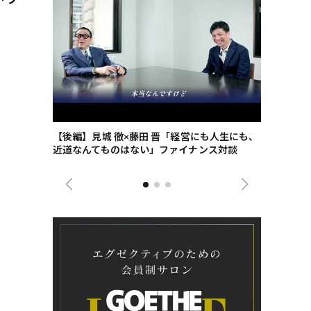
ごした、海最
【後編】見城 徹×藤田 晋「経営にも人生にも、
【ゲーテ9
近道なんてものはない」ファイナンス対談
ンタビュー
ジネス戦略