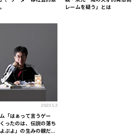
。
レームを疑う」とは
歌舞伎俳優・尾上右近が休息を過
前列ホテル「UMITO 熱海 別邸」
2023.5.3
ム「はぁって言うゲー
くったのは、伝説の落ち
よぷよ」の生みの親だっ