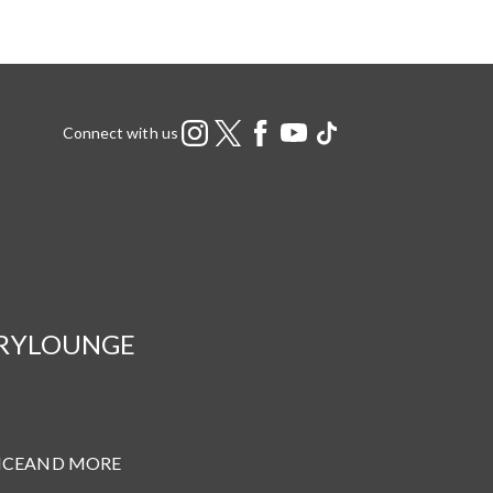
Connect with us
RY
LOUNGE
NCE
AND MORE