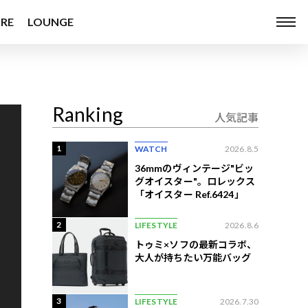
RE
LOUNGE
Ranking
人気記事
1
WATCH
2026.8.5
36mmのヴィンテージ"ビッ
グオイスター"。ロレックス
「オイスター Ref.6424」
2
LIFESTYLE
2026.8.6
トゥミ×ソフの最新コラボ、
大人が持ちたい万能バッグ
3
LIFESTYLE
2026.7.30