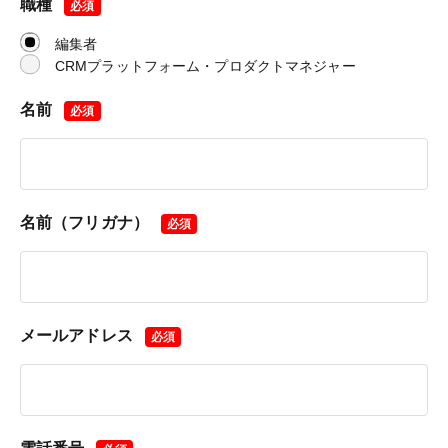
職種
【必須条件】
必須
・CRM/MAツールの実務経験（導入フェーズから関わった
勤務時間
編集者
方は大歓迎です）
10:00〜19:00
CRMプラットフォーム・プロダクトマネジャー
・カスタマージャーニーに基づいた施策立案・実行の経験
・社内外の関係者と連携し、要件を形にしていくディレク
名前
応募書類
必須
ション能力
（１）履歴書（写真貼付）
【歓迎するスキル・志向】
（２）職務経歴書
・顧客データの構造設計（データモデリング）に関する知
※書類選考を通過された方には、こちらから面接日をご連
見
絡いたします。
・分析結果をUI改善やチャネル最適化に繋げた経験
名前（フリガナ）
必須
※選考にはお時間をいただく場合がございます。あらかじ
めご了承ください。
勤務時間
10:00〜19:00
問い合わせ
〒151-0051
メールアドレス
必須
東京都渋谷区千駄ヶ谷4−9−7
応募書類
（１）履歴書（写真貼付）
株式会社幻冬舎 メディア本部 採用係宛
（２）職務経歴書
media-recruit@gentosha.co.jp
※書類選考を通過された方には、こちらから面接日をご連