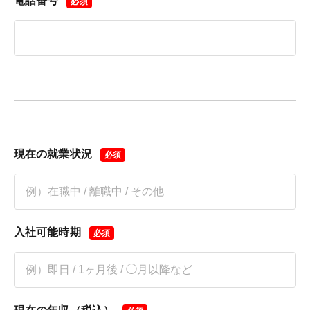
電話番号
絡いたします。
必須
※選考にはお時間をいただく場合がございます。あらかじ
この職種に応募する →
めご了承ください。
問い合わせ
〒151-0051
東京都渋谷区千駄ヶ谷4−9−7
株式会社幻冬舎 メディア本部 採用係宛
media-recruit@gentosha.co.jp
現在の就業状況
必須
この職種に応募する →
入社可能時期
必須