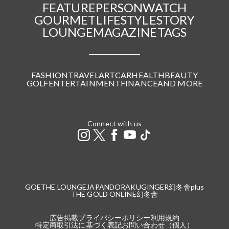
FEATURE
PERSON
WATCH
GOURMET
LIFESTYLE
STORY
LOUNGE
MAGAZINE
TAGS
FASHION
TRAVEL
ART
CAR
HEALTH
BEAUTY
GOLF
ENTERTAINMENT
FINANCE
AND MORE
Connect with us
GOETHE LOUNGE
JAPANDORAKU
GINGER
幻冬舎plus
THE GOLD ONLINE
幻冬舎
広告掲載
プライバシーポリシー
利用規約
特定商取引法に基づく表記
お問い合わせ（個人）