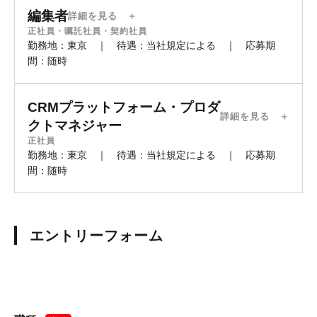
編集者
詳細を見る ＋
正社員・嘱託社員・契約社員
勤務地：東京 ｜ 待遇：当社規定による ｜ 応募期
間：随時
概要
CRMプラットフォーム・プロダ
詳細を見る ＋
月刊誌『GOETHE』およびウェブメディア「GOETHE」
クトマネジャー
の編集業務を中心に、書籍・写真集の企画立案、制作、刊
正社員
行後のプロモーション、会員事業「GOETHE LOUNGE」
勤務地：東京 ｜ 待遇：当社規定による ｜ 応募期
間：随時
に関わる企画運営など、編集を軸にした幅広い業務を担当
していただきます。
概要
CRM/MAツール活用を軸とした顧客接点設計とKPI設計、
応募資格
エントリーフォーム
SaaS導入から運用までを担当するプロダクトマネジャー
雑誌、書籍、ウェブメディアなどでの編集経験、またはそ
れに準ずる企画・制作経験をお持ちの方。人物、ビジネ
を募集します。
ス、ライフスタイル、カルチャー領域に関心があり、編集
を軸に幅広いコンテンツづくりに意欲的に取り組める方。
応募資格